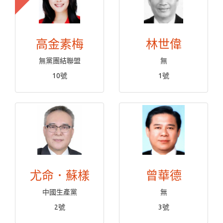
高金素梅
林世偉
無黨團結聯盟
無
10號
1號
尤命．蘇樣
曾華德
中國生產黨
無
2號
3號