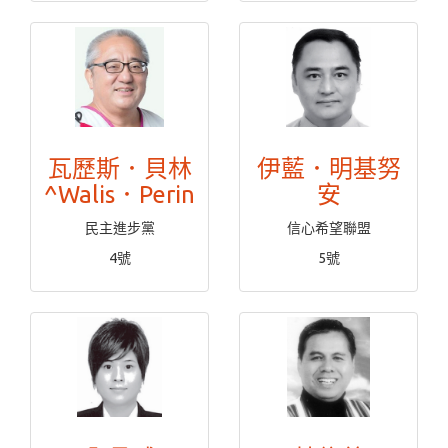
瓦歷斯．貝林
伊藍．明基努
^Walis．Perin
安
民主進步黨
信心希望聯盟
4號
5號