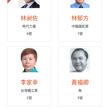
林昶佐
林郁方
時代力量
中國國民黨
6號
1號
李家幸
黃福卿
台灣獨立黨
無
2號
3號