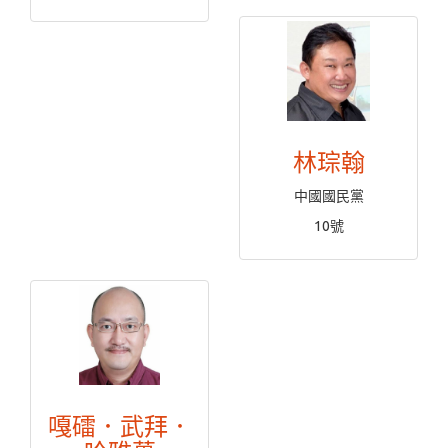
林琮翰
中國國民黨
10號
嘎礌．武拜．