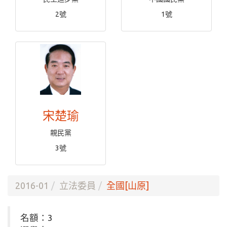
2號
1號
宋楚瑜
親民黨
3號
2016-01
立法委員
全國[山原]
名額：3