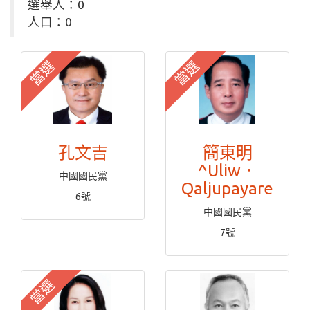
選舉人：0
人口：0
當選
當選
孔文吉
簡東明
^Uliw．
中國國民黨
Qaljupayare
6號
中國國民黨
7號
當選