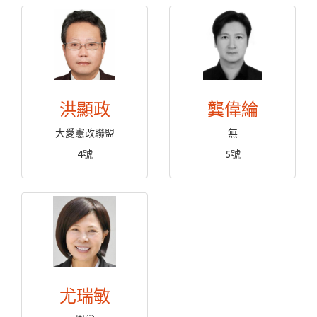
洪顯政
龔偉綸
大愛憲改聯盟
無
4號
5號
尤瑞敏