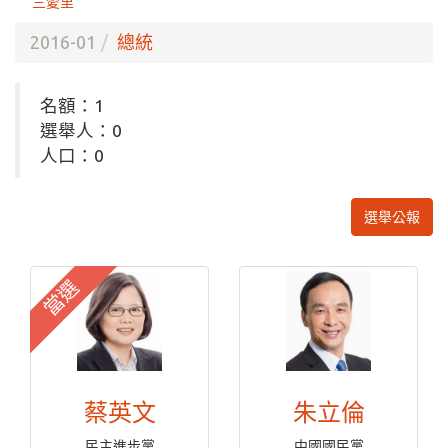
三愛里
2016-01
總統
名額：1
選舉人：0
人口：0
選舉公報
當選
蔡英文
朱立倫
民主進步黨
中國國民黨