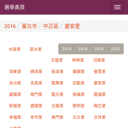
選舉黃頁
2016
臺北市
中正區
廈安里
2014
2016
2018
2022
水源里
富水里
文盛里
林興里
河堤里
頂東里
網溪里
板溪里
螢圃里
螢雪里
永功里
永昌里
龍興里
忠勤里
廈安里
愛國里
南門里
龍光里
南福里
龍福里
新營里
建國里
光復里
黎明里
梅花里
幸福里
幸市里
東門里
文北里
文祥里