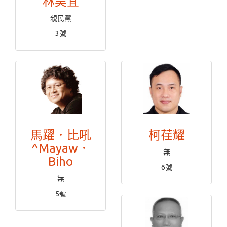
林昊宜
親民黨
3號
馬躍．比吼
柯荏耀
^Mayaw．
無
Biho
6號
無
5號