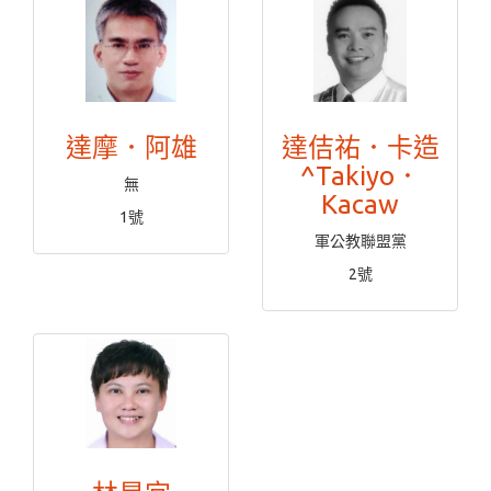
達摩．阿雄
達佶祐．卡造
^Takiyo．
無
Kacaw
1號
軍公教聯盟黨
2號