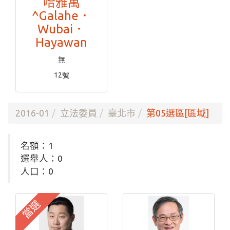
哈雅萬
^Galahe．
Wubai．
Hayawan
無
12號
2016-01
立法委員
臺北市
第05選區[區域]
名額：1
選舉人：0
人口：0
當選