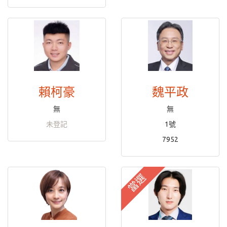
賴柯豪
魏平政
無
無
未登記
1號
7952
當選