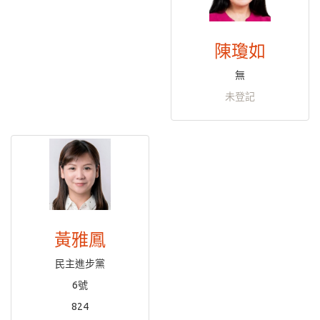
陳瓊如
無
未登記
黃雅鳳
民主進步黨
6號
824