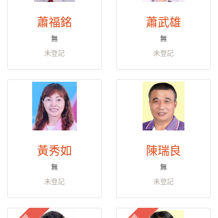
蕭福銘
蕭武雄
無
無
未登記
未登記
黃秀如
陳瑞良
無
無
未登記
未登記