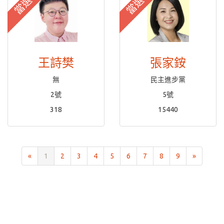
當選
當選
王詩樊
張家銨
無
民主進步黨
2號
5號
318
15440
«
1
2
3
4
5
6
7
8
9
»