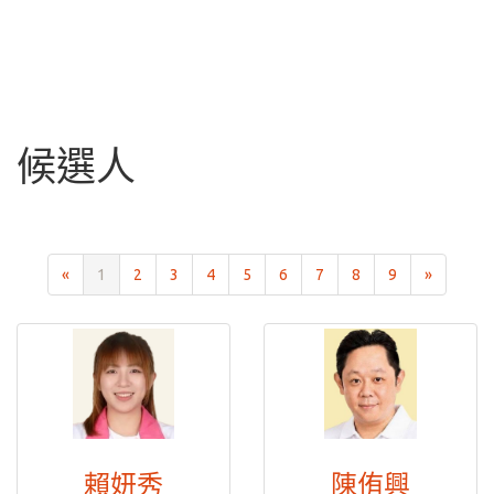
候選人
«
1
2
3
4
5
6
7
8
9
»
賴妍秀
陳侑興