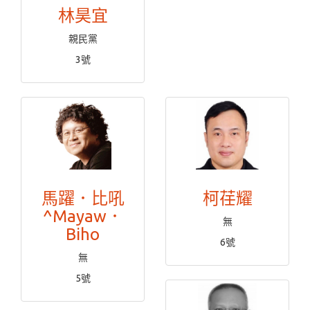
林昊宜
親民黨
3號
馬躍．比吼
柯荏耀
^Mayaw．
無
Biho
6號
無
5號