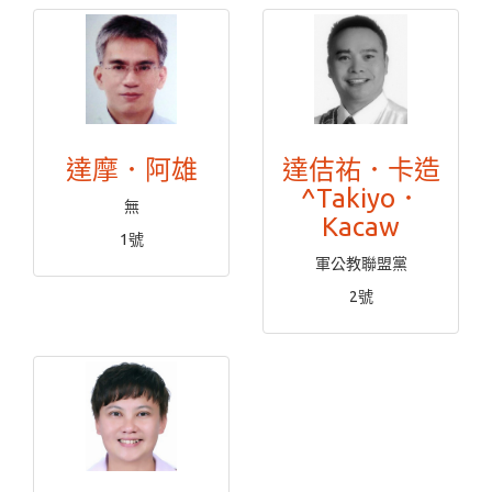
達摩．阿雄
達佶祐．卡造
^Takiyo．
無
Kacaw
1號
軍公教聯盟黨
2號