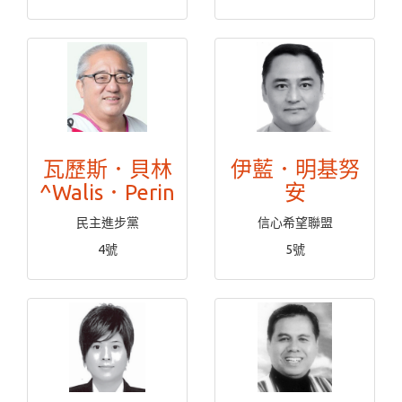
瓦歷斯．貝林
伊藍．明基努
^Walis．Perin
安
民主進步黨
信心希望聯盟
4號
5號