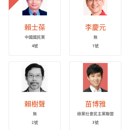
賴士葆
李慶元
中國國民黨
無
4號
1號
賴樹聲
苗博雅
無
綠黨社會民主黨聯盟
2號
3號