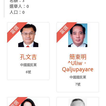
名額：3
選舉人：0
人口：0
當選
當選
孔文吉
簡東明
^Uliw．
中國國民黨
Qaljupayare
6號
中國國民黨
7號
當選