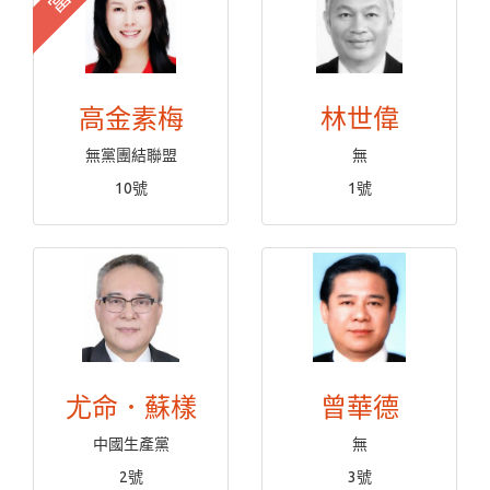
高金素梅
林世偉
無黨團結聯盟
無
10號
1號
尤命．蘇樣
曾華德
中國生產黨
無
2號
3號