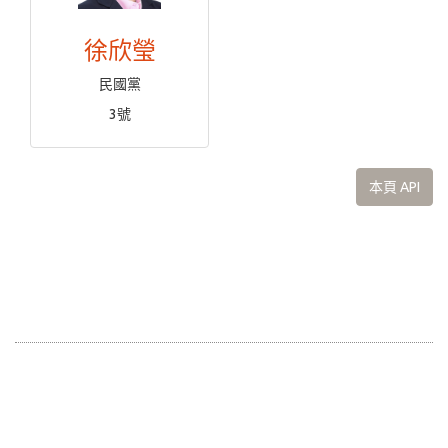
徐欣瑩
民國黨
3號
本頁 API