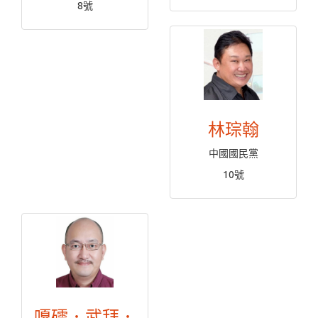
8號
林琮翰
中國國民黨
10號
嘎礌．武拜．