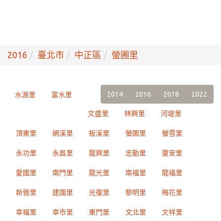
2016
臺北市
中正區
螢圃里
2014
2016
2018
2022
水源里
富水里
文盛里
林興里
河堤里
頂東里
網溪里
板溪里
螢圃里
螢雪里
永功里
永昌里
龍興里
忠勤里
廈安里
愛國里
南門里
龍光里
南福里
龍福里
新營里
建國里
光復里
黎明里
梅花里
幸福里
幸市里
東門里
文北里
文祥里