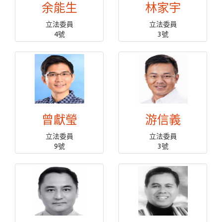
余能生
林家宇
立法委員
立法委員
4號
3號
曾獻瑩
游信義
立法委員
立法委員
9號
3號