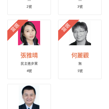
2號
3號
當選
當選
張雅晴
何麗觀
民主進步黨
無
4號
5號