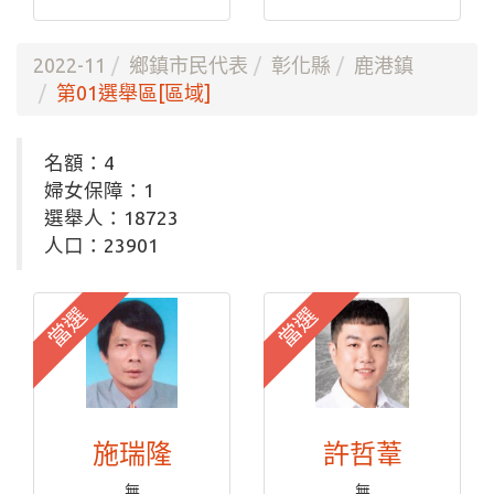
2022-11
鄉鎮市民代表
彰化縣
鹿港鎮
第01選舉區[區域]
名額：4
婦女保障：1
選舉人：18723
人口：23901
當選
當選
施瑞隆
許哲葦
無
無