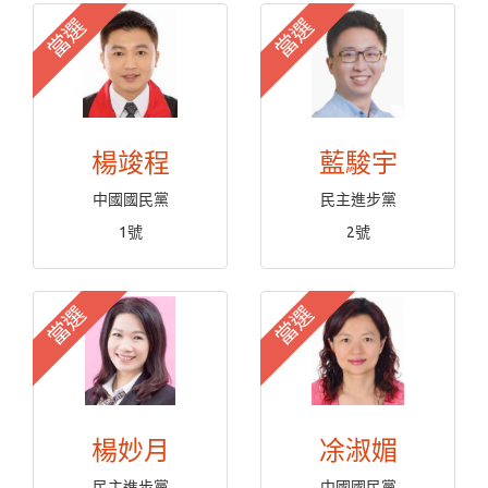
當選
當選
楊竣程
藍駿宇
中國國民黨
民主進步黨
1號
2號
當選
當選
楊妙月
凃淑媚
民主進步黨
中國國民黨