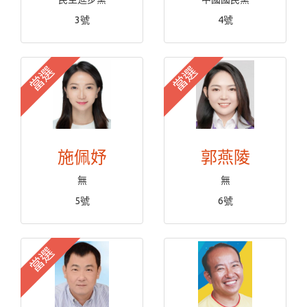
3號
4號
當選
當選
施佩妤
郭燕陵
無
無
5號
6號
當選