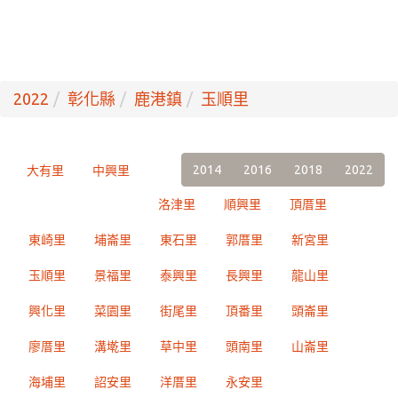
2022
彰化縣
鹿港鎮
玉順里
2014
2016
2018
2022
大有里
中興里
洛津里
順興里
頂厝里
東崎里
埔崙里
東石里
郭厝里
新宮里
玉順里
景福里
泰興里
長興里
龍山里
興化里
菜園里
街尾里
頂番里
頭崙里
廖厝里
溝墘里
草中里
頭南里
山崙里
海埔里
詔安里
洋厝里
永安里