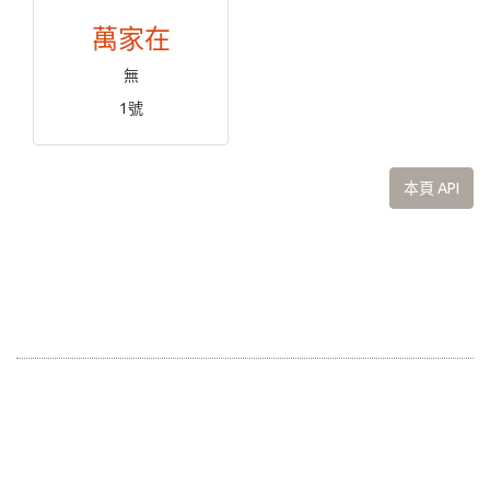
萬家在
無
1號
本頁 API