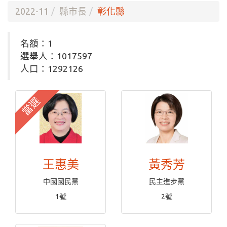
2022-11
縣市長
彰化縣
名額：1
選舉人：1017597
人口：1292126
當選
王惠美
黃秀芳
中國國民黨
民主進步黨
1號
2號