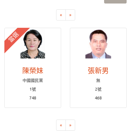
«
»
當選
陳榮妹
張新男
中國國民黨
無
1號
2號
748
468
«
»