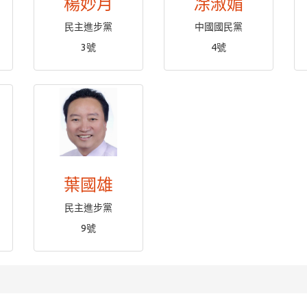
楊妙月
凃淑媚
民主進步黨
中國國民黨
3號
4號
葉國雄
民主進步黨
9號