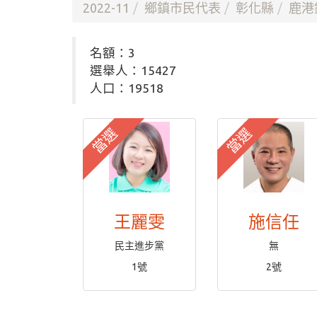
2022-11
鄉鎮市民代表
彰化縣
鹿港
名額：3
選舉人：15427
人口：19518
當選
當選
王麗雯
施信任
民主進步黨
無
1號
2號