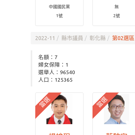
中國國民黨
無
1號
2號
2022-11
縣市議員
彰化縣
第02選區
名額：7
婦女保障：1
選舉人：96540
人口：125365
當選
當選