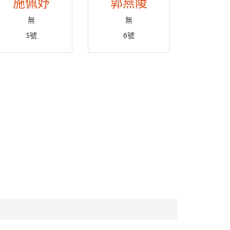
施佩妤
郭燕陵
無
無
5號
6號