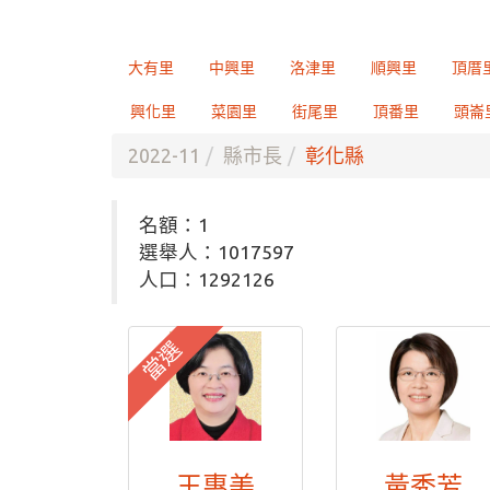
大有里
中興里
洛津里
順興里
頂厝
興化里
菜園里
街尾里
頂番里
頭崙
2022-11
縣市長
彰化縣
名額：1
選舉人：1017597
人口：1292126
當選
王惠美
黃秀芳