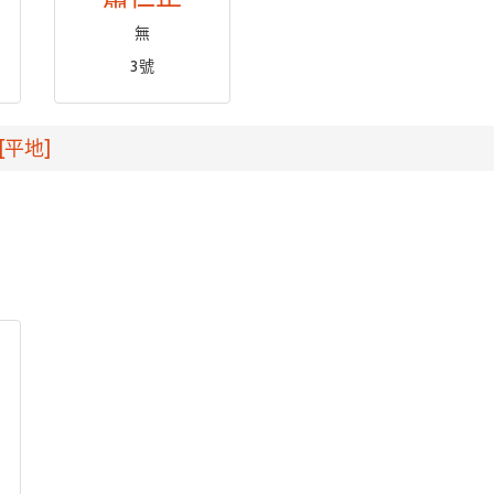
無
3號
[平地]