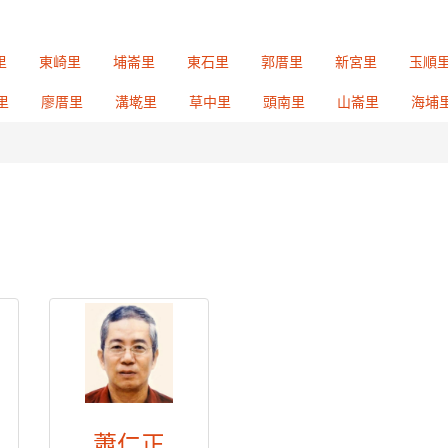
里
東崎里
埔崙里
東石里
郭厝里
新宮里
玉順
里
廖厝里
溝墘里
草中里
頭南里
山崙里
海埔
蕭仁正