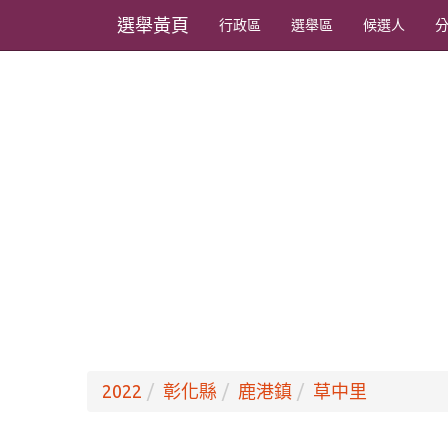
選舉黃頁
行政區
選舉區
候選人
2022
彰化縣
鹿港鎮
草中里