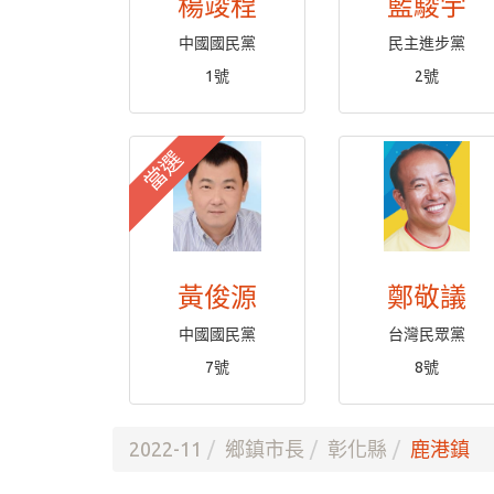
楊竣程
藍駿宇
中國國民黨
民主進步黨
1號
2號
當選
黃俊源
鄭敬議
中國國民黨
台灣民眾黨
7號
8號
2022-11
鄉鎮市長
彰化縣
鹿港鎮