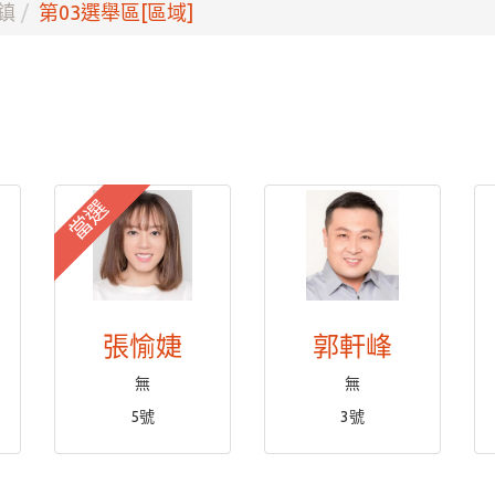
鎮
第03選舉區[區域]
當選
張愉婕
郭軒峰
無
無
5號
3號