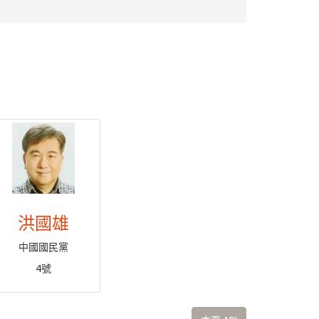
洪國雄
中國國民黨
4號