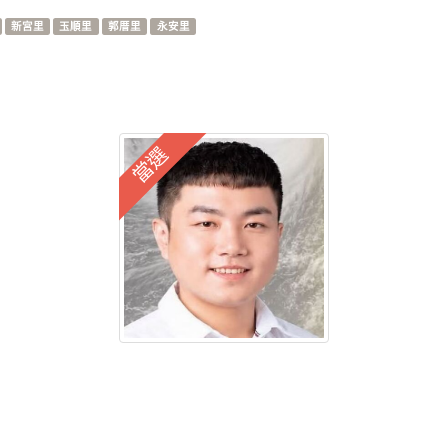
新宮里
玉順里
郭厝里
永安里
當選