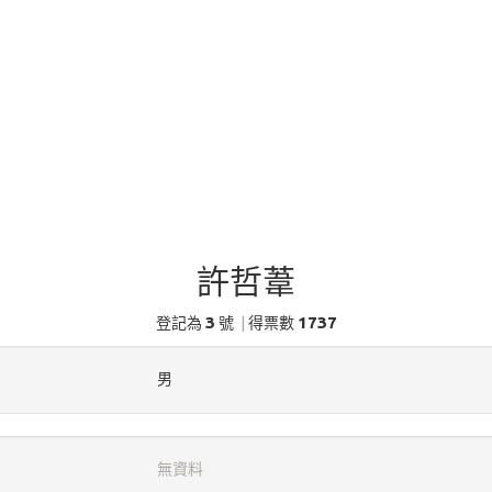
許哲葦
3
1737
登記為
號
|
得票數
男
無資料