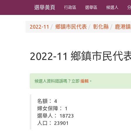
選舉黃頁
行政區
選舉區
候選人
2022-11
鄉鎮市民代表
彰化縣
鹿港鎮
2022-11 鄉鎮市民
候選人資料錯誤嗎？立即
編輯
。
名額： 4
婦女保障： 1
選舉人： 18723
人口： 23901