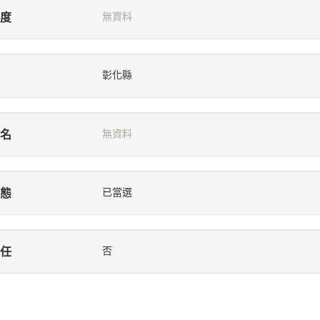
度
無資料
彰化縣
名
無資料
態
已當選
任
否