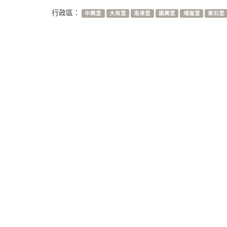
行政區：
中興里
大有里
洛津里
順興里
埔崙里
東石里