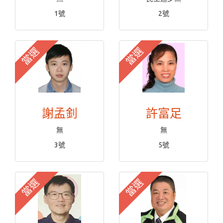
1號
2號
當選
當選
謝孟釗
許富足
無
無
3號
5號
當選
當選