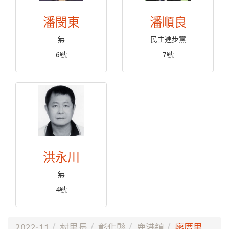
潘閔東
潘順良
無
民主進步黨
6號
7號
洪永川
無
4號
2022-11
村里長
彰化縣
鹿港鎮
廖厝里