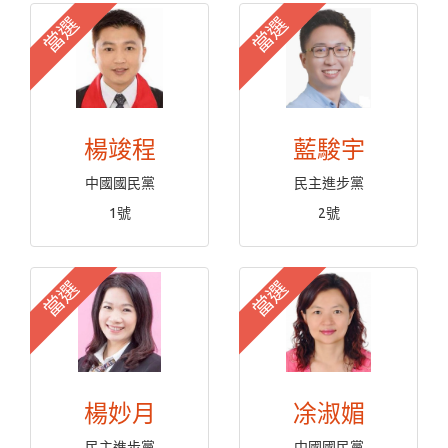
當選
當選
楊竣程
藍駿宇
中國國民黨
民主進步黨
1號
2號
當選
當選
楊妙月
凃淑媚
民主進步黨
中國國民黨