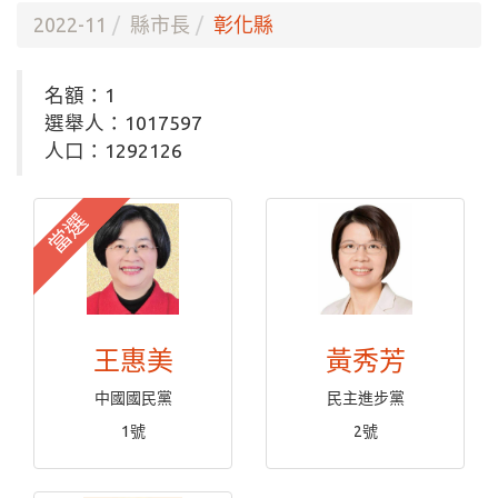
2022-11
縣市長
彰化縣
名額：1
選舉人：1017597
人口：1292126
當選
王惠美
黃秀芳
中國國民黨
民主進步黨
1號
2號