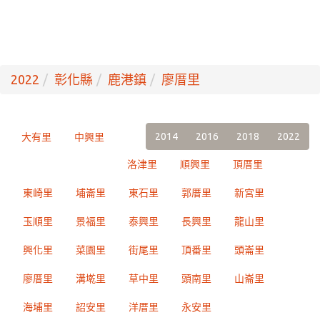
2022
彰化縣
鹿港鎮
廖厝里
2014
2016
2018
2022
大有里
中興里
洛津里
順興里
頂厝里
東崎里
埔崙里
東石里
郭厝里
新宮里
玉順里
景福里
泰興里
長興里
龍山里
興化里
菜園里
街尾里
頂番里
頭崙里
廖厝里
溝墘里
草中里
頭南里
山崙里
海埔里
詔安里
洋厝里
永安里