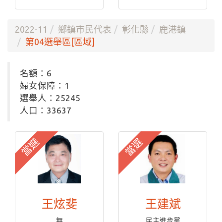
2022-11
鄉鎮市民代表
彰化縣
鹿港鎮
第04選舉區[區域]
名額：6
婦女保障：1
選舉人：25245
人口：33637
當選
當選
王炫斐
王建斌
無
民主進步黨