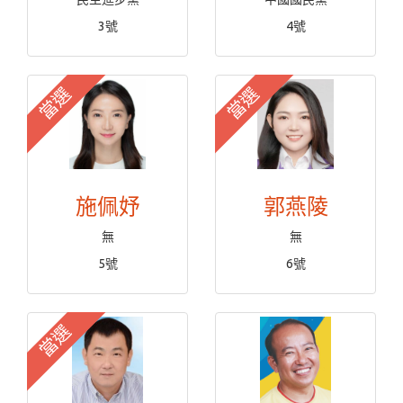
3號
4號
當選
當選
施佩妤
郭燕陵
無
無
5號
6號
當選