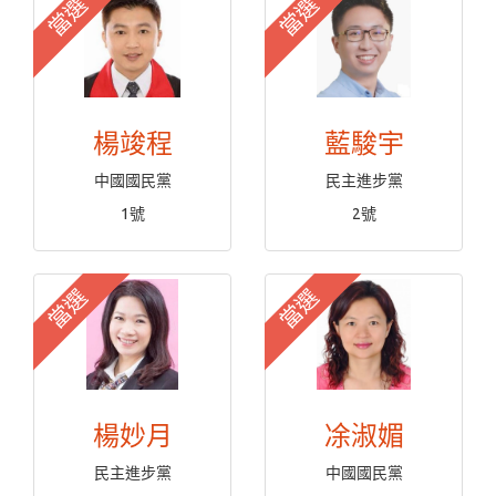
當選
當選
楊竣程
藍駿宇
中國國民黨
民主進步黨
1號
2號
當選
當選
楊妙月
凃淑媚
民主進步黨
中國國民黨