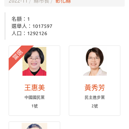
2022-11
縣市長
彰化縣
名額：1
選舉人：1017597
人口：1292126
當選
王惠美
黃秀芳
中國國民黨
民主進步黨
1號
2號