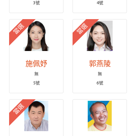
3號
4號
當選
當選
施佩妤
郭燕陵
無
無
5號
6號
當選