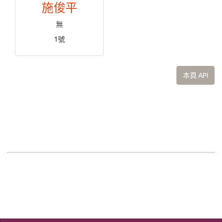
施俊平
無
1號
本頁 API