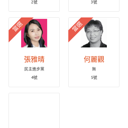
2號
3號
當選
當選
張雅晴
何麗觀
民主進步黨
無
4號
5號