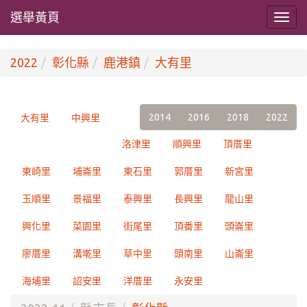
選舉黃頁
2022
彰化縣
鹿港鎮
大有里
2014
2016
2018
2022
大有里
中興里
洛津里
順興里
頂厝里
東崎里
埔崙里
東石里
郭厝里
新宮里
玉順里
景福里
泰興里
長興里
龍山里
興化里
菜園里
街尾里
頂番里
頭崙里
廖厝里
溝墘里
草中里
頭南里
山崙里
海埔里
詔安里
洋厝里
永安里