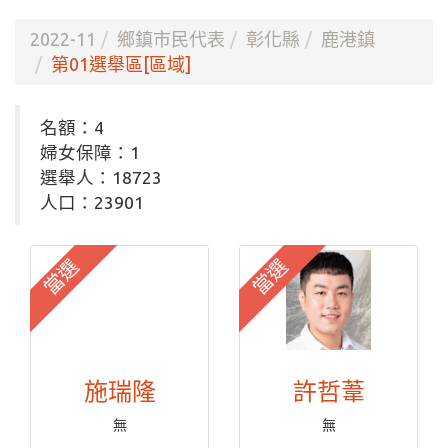
2022-11
鄉鎮市民代表
彰化縣
鹿港鎮
第01選舉區[區域]
名額：4
婦女保障：1
選舉人：18723
人口：23901
當選
當選
施瑞隆
許哲葦
無
無