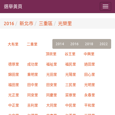
選舉黃頁
2016
新北市
三重區
光榮里
2014
2016
2018
2022
大有里
二重里
頂崁里
谷王里
中興里
德厚里
成功里
福祉里
福民里
過田里
錦田里
重明里
光田里
光陽里
田心里
福田里
田中里
田安里
三民里
光明里
光正里
同安里
同慶里
菜寮里
永春里
中正里
吉利里
大同里
中民里
平和里