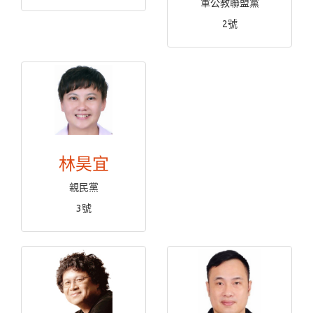
軍公教聯盟黨
2號
林昊宜
親民黨
3號