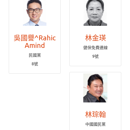
吳國譽^Rahic
林金瑛
Amind
健保免費連線
民國黨
9號
8號
林琮翰
中國國民黨