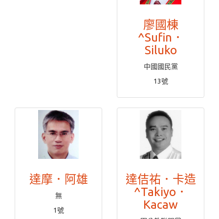
廖國棟
^Sufin．
Siluko
中國國民黨
13號
達摩．阿雄
達佶祐．卡造
^Takiyo．
無
Kacaw
1號