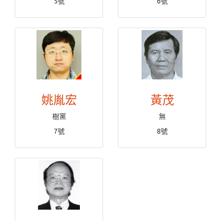
5號
6號
姚胤宏
黃茂
樹黨
無
7號
8號