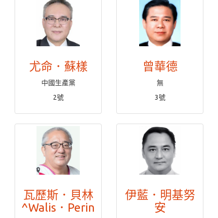
尤命．蘇樣
曾華德
中國生產黨
無
2號
3號
瓦歷斯．貝林
伊藍．明基努
^Walis．Perin
安