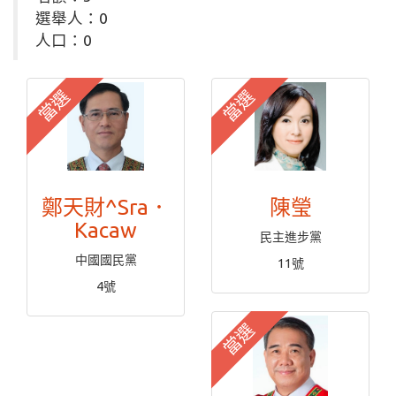
選舉人：0
人口：0
當選
當選
鄭天財^Sra．
陳瑩
Kacaw
民主進步黨
中國國民黨
11號
4號
當選