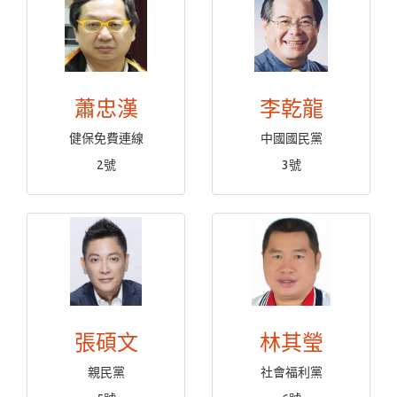
蕭忠漢
李乾龍
健保免費連線
中國國民黨
2號
3號
張碩文
林其瑩
親民黨
社會福利黨