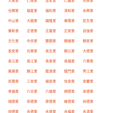
大安里
仁德里
忠孝里
仁義里
光榮里
光輝里
福星里
福利里
清和里
永興里
中山里
大園里
國隆里
重陽里
民生里
重新里
正德里
正義里
正安里
自強里
文化里
中央里
雙園里
錦通里
錦安里
長安里
光華里
長生里
開元里
大德里
長元里
長江里
長泰里
長福里
介壽里
萬壽里
錦江里
龍濱里
龍門里
秀江里
奕壽里
三安里
福安里
信安里
安慶里
幸福里
六合里
六福里
順德里
承德里
瑞德里
崇德里
厚德里
維德里
尚德里
培德里
永德里
永盛里
永福里
永清里