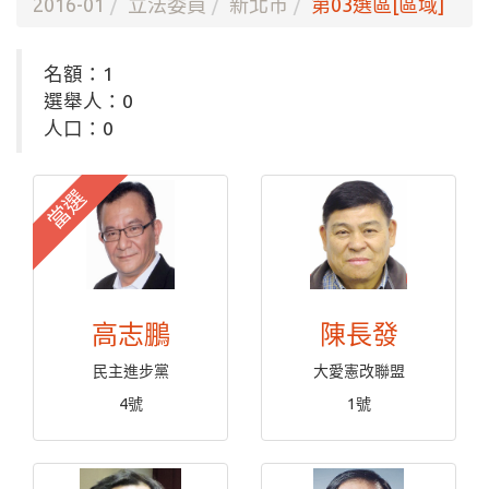
2016-01
立法委員
新北市
第03選區[區域]
名額：1
選舉人：0
人口：0
當選
高志鵬
陳長發
民主進步黨
大愛憲改聯盟
4號
1號