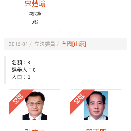
宋楚瑜
親民黨
3號
2016-01
立法委員
全國[山原]
名額：3
選舉人：0
人口：0
當選
當選