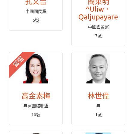
孔文吉
簡東明
^Uliw．
中國國民黨
Qaljupayare
6號
中國國民黨
7號
當選
高金素梅
林世偉
無黨團結聯盟
無
10號
1號