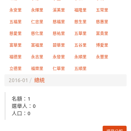
永安里
永煇里
溪美里
福隆里
五常里
五福里
仁忠里
慈福里
慈生里
慈惠里
慈愛里
慈化里
慈祐里
五華里
富貴里
富華里
富福里
碧華里
五谷里
博愛里
福德里
永吉里
永發里
永順里
永豐里
立德里
福樂里
仁華里
五順里
2016-01
總統
名額：1
選舉人：0
人口：0