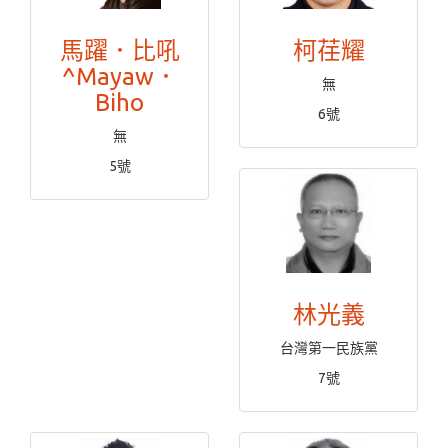
馬躍．比吼
柯荏耀
^Mayaw．
無
Biho
6號
無
5號
林光義
台灣第一民族黨
7號