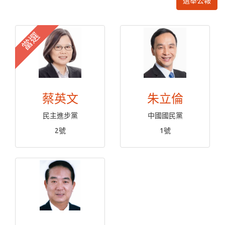
選舉公報
當選
蔡英文
朱立倫
民主進步黨
中國國民黨
2號
1號