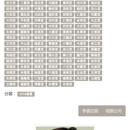
谷王里
二重里
成功里
光陽里
重明里
田中里
福田里
田安里
過田里
中興里
錦田里
頂崁里
德厚里
田心里
大有里
福祉里
光田里
福民里
菜寮里
仁義里
同慶里
大同里
平和里
光榮里
吉利里
仁德里
忠孝里
光正里
三民里
光輝里
中正里
中民里
同安里
大安里
光明里
永春里
國隆里
自強里
大園里
重陽里
永興里
正德里
清和里
福利里
重新里
文化里
正義里
中央里
民生里
正安里
中山里
福星里
雙園里
介壽里
大德里
長江里
秀江里
長安里
奕壽里
長泰里
長元里
三安里
萬壽里
長福里
光華里
長生里
開元里
錦江里
龍門里
錦通里
龍濱里
錦安里
維德里
福安里
幸福里
承德里
信安里
崇德里
永德里
順德里
厚德里
六合里
安慶里
永盛里
培德里
尚德里
瑞德里
六福里
溪美里
五谷里
五常里
永煇里
福隆里
仁忠里
永安里
福樂里
永吉里
五順里
立德里
福德里
博愛里
永豐里
永發里
分類：
2016樹黨
參選記錄
相關公司