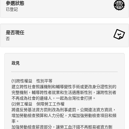
參選狀態
已登記
是否現任
否
政見
(1)跨性權益 性別平等
建立跨性社會照護機制和輔導變性手術或更改身分證性別的
完整機制，輔導跨性者就業和生活適應新性別，讓跨性別者
不再成為社會的邊緣人，一起為台灣社會打拼。
(2)勞工權益 保障勞工工作權
將違反勞基法資方罰則改為刑事處罰，公開違法資方資訊，
增加勞動檢查預算和人力分配，大幅加強勞動檢查項目和頻
率。
加強勞動檢查薪資部分，讓勞工血汗錢不再輕易被資方刪