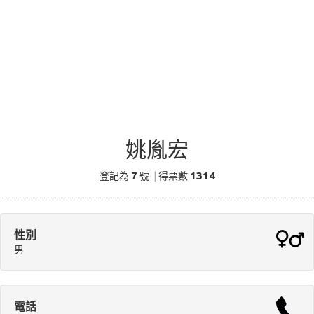
姚胤宏
7
1314
登記為
號
|
得票數
性別
男
電話