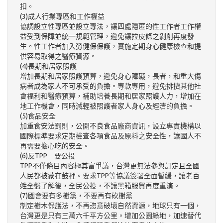
扣。
(3)成人行業專區和工作權益
協調設立性專區並設立專法，讓四處隱匿的性工作者工作權
益受到保障並統一規範管理，避免讓拉皮條之剝削再度發
生。性工作者加入勞健保保護，實施定期身心健康檢查和提
供容易取得之醫療資源。
(4)長期和居家照護
增加長期和居家照護預算，避免身心障礙，長者，和重大傷
病者成為家人不可承受的負擔。專款專用，避免排擠其他社
會福利和醫療預算，補助培養長期和居家照護人力，增加在
地工作機會，同時減輕被照護者家人身心及經濟的負擔。
(5)食品安全
加重食安法罰則，公開不良食品廠商資訊，設立專責機構以
國際標準要求定期檢查各項食品及原料之安全性，讓國人不
再需要擔心吃的安全。
(6)反TPP 要公投
TPP不僅條目內容極其富爭議，台灣更無法參與訂定且全國
人民都被蒙在鼓裡。要求TPP等協議簽署全面暫緩，讓老百
姓全盤了解後，全民公投，不讓黑箱服貿再度重演。
(7)國會要有多樹黨，不要再有砍樹黨
制定樹木保護法，不再恣意破壞自然資源，地球只有一個，
台灣更是只有三萬六千平方公里。增加公園綠地，加速替代