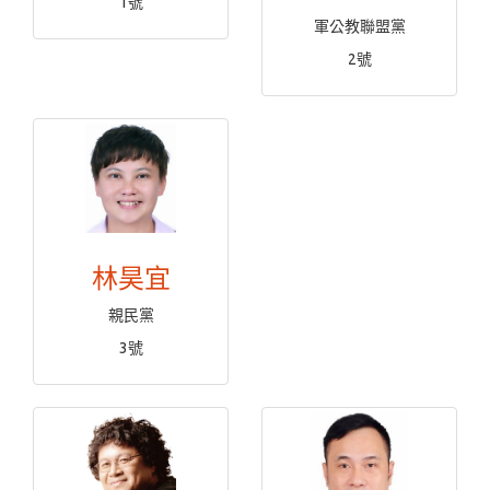
1號
軍公教聯盟黨
2號
林昊宜
親民黨
3號