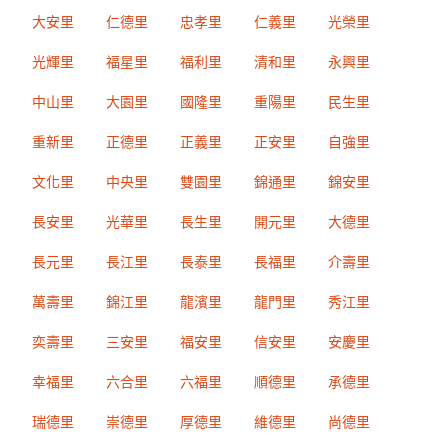
大安里
仁德里
忠孝里
仁義里
光榮里
光輝里
福星里
福利里
清和里
永興里
中山里
大園里
國隆里
重陽里
民生里
重新里
正德里
正義里
正安里
自強里
文化里
中央里
雙園里
錦通里
錦安里
長安里
光華里
長生里
開元里
大德里
長元里
長江里
長泰里
長福里
介壽里
萬壽里
錦江里
龍濱里
龍門里
秀江里
奕壽里
三安里
福安里
信安里
安慶里
幸福里
六合里
六福里
順德里
承德里
瑞德里
崇德里
厚德里
維德里
尚德里