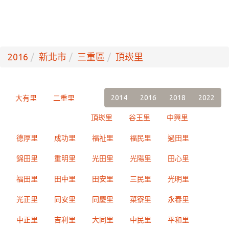
2016
新北市
三重區
頂崁里
2014
2016
2018
2022
大有里
二重里
頂崁里
谷王里
中興里
德厚里
成功里
福祉里
福民里
過田里
錦田里
重明里
光田里
光陽里
田心里
福田里
田中里
田安里
三民里
光明里
光正里
同安里
同慶里
菜寮里
永春里
中正里
吉利里
大同里
中民里
平和里