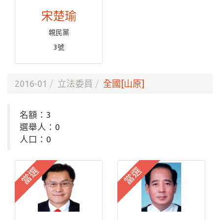
宋楚瑜
親民黨
3號
2016-01
立法委員
全國[山原]
名額：3
選舉人：0
人口：0
當選
當選