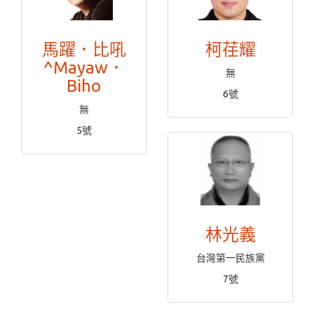
馬躍．比吼
柯荏耀
^Mayaw．
無
Biho
6號
無
5號
林光義
台灣第一民族黨
7號