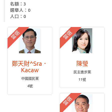
名額：3
選舉人：0
人口：0
當選
當選
鄭天財^Sra．
陳瑩
Kacaw
民主進步黨
中國國民黨
11號
4號
當選