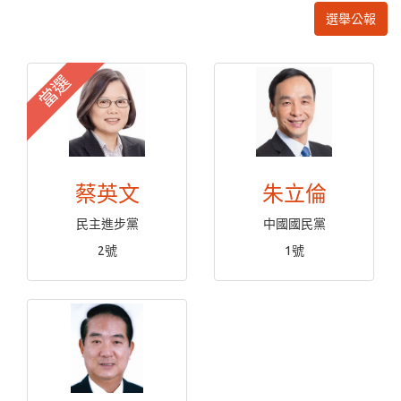
選舉公報
當選
蔡英文
朱立倫
民主進步黨
中國國民黨
2號
1號