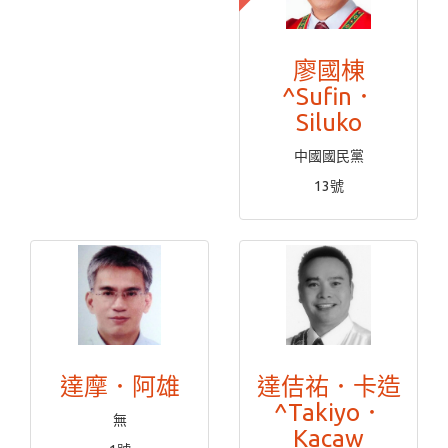
廖國棟
^Sufin．
Siluko
中國國民黨
13號
達摩．阿雄
達佶祐．卡造
^Takiyo．
無
Kacaw