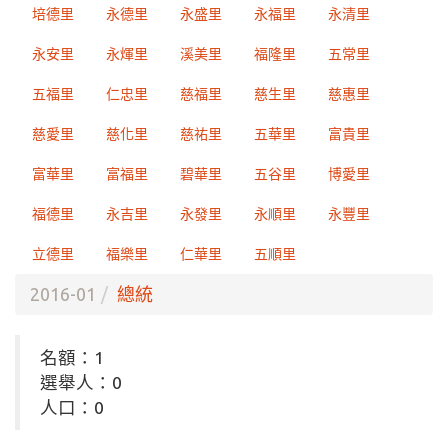
培德里
永德里
永盛里
永福里
永清里
永安里
永煇里
溪美里
福隆里
五常里
五福里
仁忠里
慈福里
慈生里
慈惠里
慈愛里
慈化里
慈祐里
五華里
富貴里
富華里
富福里
碧華里
五谷里
博愛里
福德里
永吉里
永發里
永順里
永豐里
立德里
福樂里
仁華里
五順里
2016-01
總統
名額：1
選舉人：0
人口：0