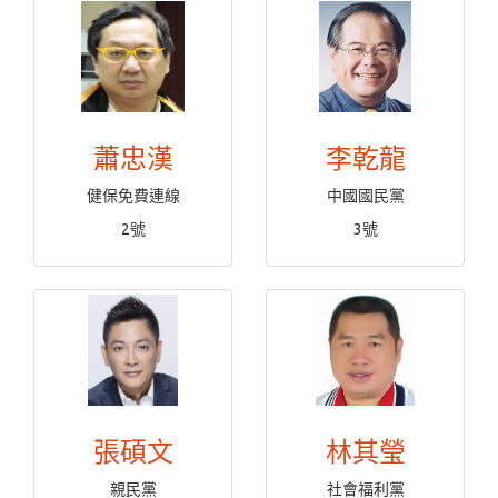
蕭忠漢
李乾龍
健保免費連線
中國國民黨
2號
3號
張碩文
林其瑩
親民黨
社會福利黨