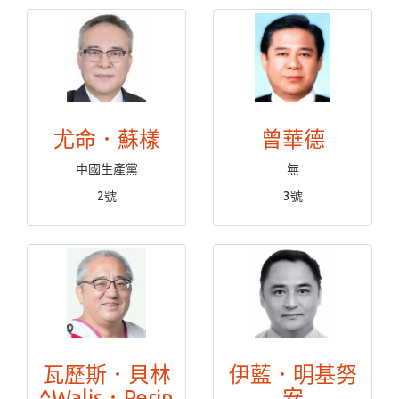
尤命．蘇樣
曾華德
中國生產黨
無
2號
3號
瓦歷斯．貝林
伊藍．明基努
^Walis．Perin
安