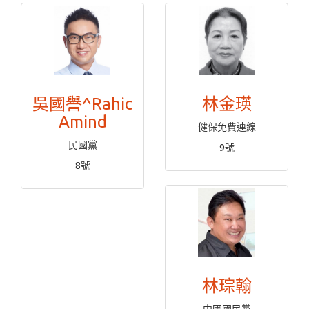
吳國譽^Rahic
林金瑛
Amind
健保免費連線
民國黨
9號
8號
林琮翰