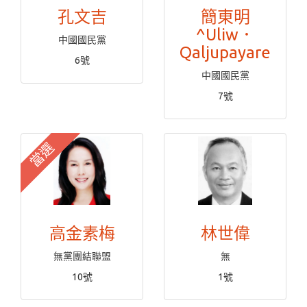
孔文吉
簡東明
^Uliw．
中國國民黨
Qaljupayare
6號
中國國民黨
7號
當選
高金素梅
林世偉
無黨團結聯盟
無
10號
1號