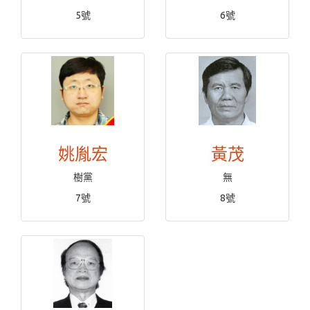
5號
6號
姚胤宏
黃茂
樹黨
無
7號
8號