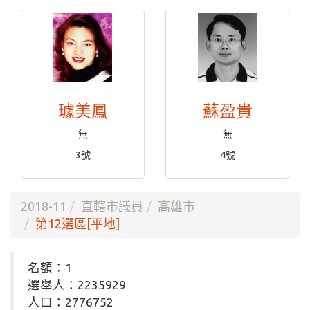
璩美鳳
蘇盈貴
無
無
3號
4號
2018-11
直轄市議員
高雄市
第12選區[平地]
名額：1
選舉人：2235929
人口：2776752