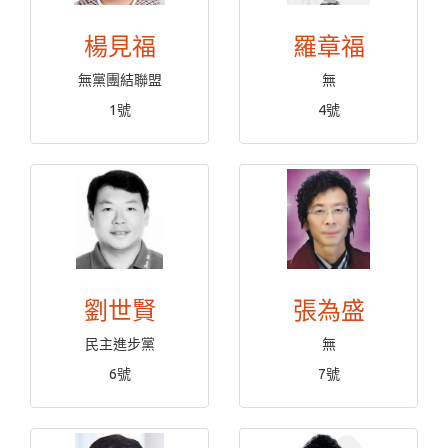
楊見福
羅章福
無黨團結聯盟
無
1號
4號
劉世賢
張為盛
民主進步黨
無
6號
7號