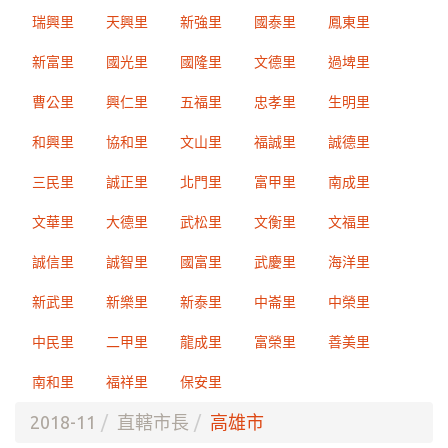
瑞興里
天興里
新強里
國泰里
鳳東里
新富里
國光里
國隆里
文德里
過埤里
曹公里
興仁里
五福里
忠孝里
生明里
和興里
協和里
文山里
福誠里
誠德里
三民里
誠正里
北門里
富甲里
南成里
文華里
大德里
武松里
文衡里
文福里
誠信里
誠智里
國富里
武慶里
海洋里
新武里
新樂里
新泰里
中崙里
中榮里
中民里
二甲里
龍成里
富榮里
善美里
南和里
福祥里
保安里
2018-11
直轄市長
高雄市