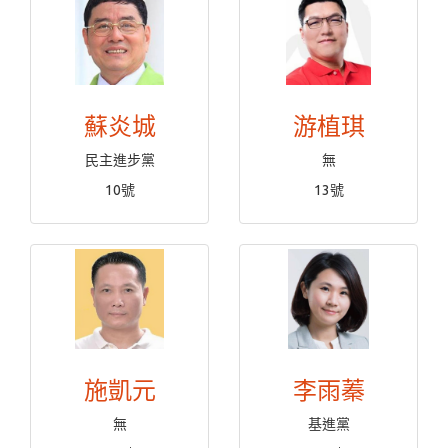
蘇炎城
游植琪
民主進步黨
無
10號
13號
施凱元
李雨蓁
無
基進黨