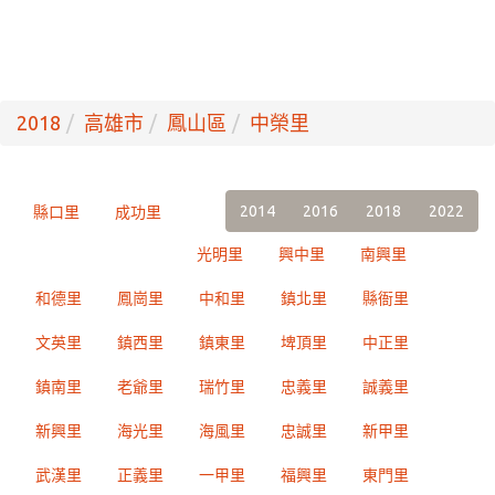
2018
高雄市
鳳山區
中榮里
2014
2016
2018
2022
縣口里
成功里
光明里
興中里
南興里
和德里
鳳崗里
中和里
鎮北里
縣衙里
文英里
鎮西里
鎮東里
埤頂里
中正里
鎮南里
老爺里
瑞竹里
忠義里
誠義里
新興里
海光里
海風里
忠誠里
新甲里
武漢里
正義里
一甲里
福興里
東門里