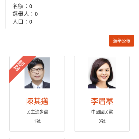
名額：0
選舉人：0
人口：0
選舉公報
當選
陳其邁
李眉蓁
民主進步黨
中國國民黨
1號
3號