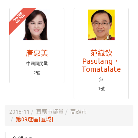
當選
唐惠美
范織欽
Pasulang．
中國國民黨
Tomatalate
2號
無
1號
2018-11
直轄市議員
高雄市
第09選區[區域]