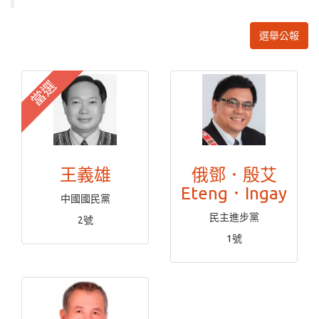
選舉公報
當選
王義雄
俄鄧．殷艾
Eteng．Ingay
中國國民黨
民主進步黨
2號
1號