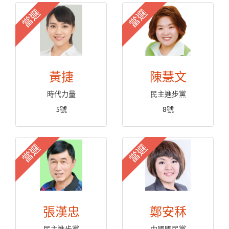
當選
當選
黃捷
陳慧文
時代力量
民主進步黨
5號
8號
當選
當選
張漢忠
鄭安秝