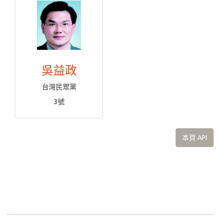
吳益政
台灣民眾黨
3號
本頁 API