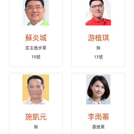
蘇炎城
游植琪
民主進步黨
無
10號
13號
施凱元
李雨蓁
無
基進黨