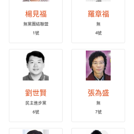
楊見福
羅章福
無黨團結聯盟
無
1號
4號
劉世賢
張為盛
民主進步黨
無
6號
7號