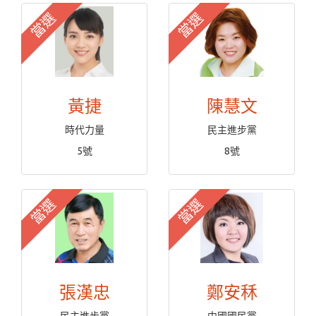
當選
當選
黃捷
陳慧文
時代力量
民主進步黨
5號
8號
當選
當選
張漢忠
鄭安秝