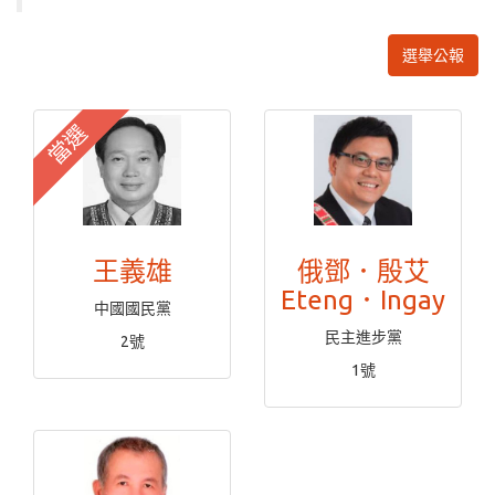
選舉公報
當選
王義雄
俄鄧．殷艾
Eteng．Ingay
中國國民黨
民主進步黨
2號
1號