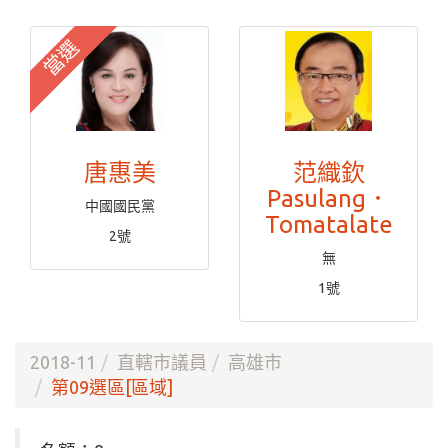
當選
唐惠美
范織欽
Pasulang．
中國國民黨
Tomatalate
2號
無
1號
2018-11
直轄市議員
高雄市
第09選區[區域]