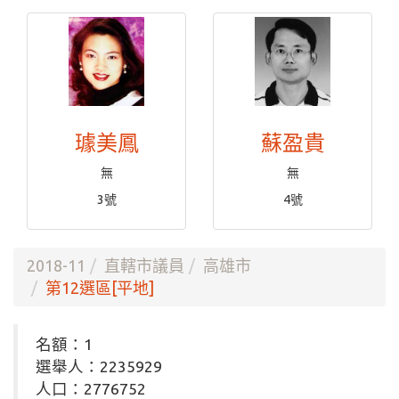
璩美鳳
蘇盈貴
無
無
3號
4號
2018-11
直轄市議員
高雄市
第12選區[平地]
名額：1
選舉人：2235929
人口：2776752