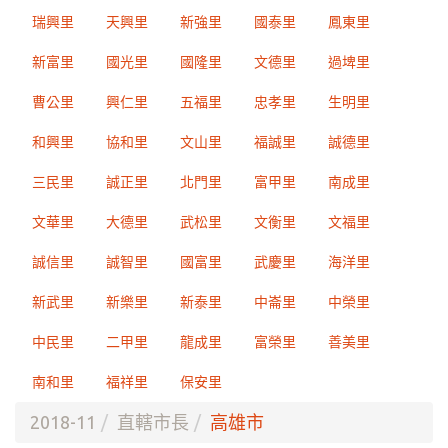
瑞興里
天興里
新強里
國泰里
鳳東里
新富里
國光里
國隆里
文德里
過埤里
曹公里
興仁里
五福里
忠孝里
生明里
和興里
協和里
文山里
福誠里
誠德里
三民里
誠正里
北門里
富甲里
南成里
文華里
大德里
武松里
文衡里
文福里
誠信里
誠智里
國富里
武慶里
海洋里
新武里
新樂里
新泰里
中崙里
中榮里
中民里
二甲里
龍成里
富榮里
善美里
南和里
福祥里
保安里
2018-11
直轄市長
高雄市