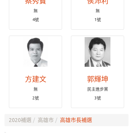
蔡秀寶
侯沛利
無
無
4號
1號
方建文
郭輝坤
無
民主進步黨
2號
3號
2020補選
高雄市
高雄市長補選