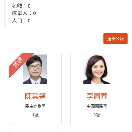
名額：0
選舉人：0
人口：0
選舉公報
當選
陳其邁
李眉蓁
民主進步黨
中國國民黨
1號
3號