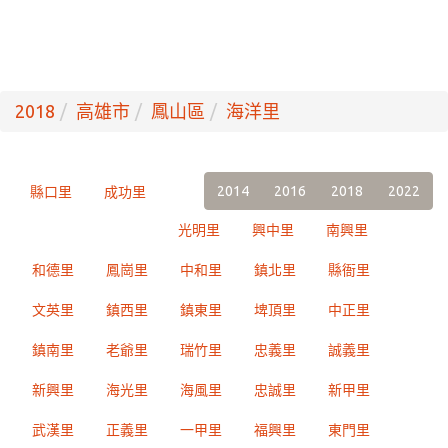
2018
高雄市
鳳山區
海洋里
2014
2016
2018
2022
縣口里
成功里
光明里
興中里
南興里
和德里
鳳崗里
中和里
鎮北里
縣衙里
文英里
鎮西里
鎮東里
埤頂里
中正里
鎮南里
老爺里
瑞竹里
忠義里
誠義里
新興里
海光里
海風里
忠誠里
新甲里
武漢里
正義里
一甲里
福興里
東門里