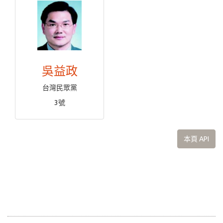
吳益政
台灣民眾黨
3號
本頁 API