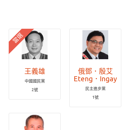
當選
王義雄
俄鄧．殷艾
Eteng．Ingay
中國國民黨
民主進步黨
2號
1號