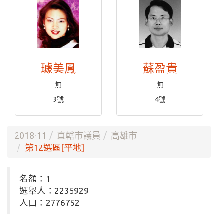
璩美鳳
蘇盈貴
無
無
3號
4號
2018-11
直轄市議員
高雄市
第12選區[平地]
名額：1
選舉人：2235929
人口：2776752