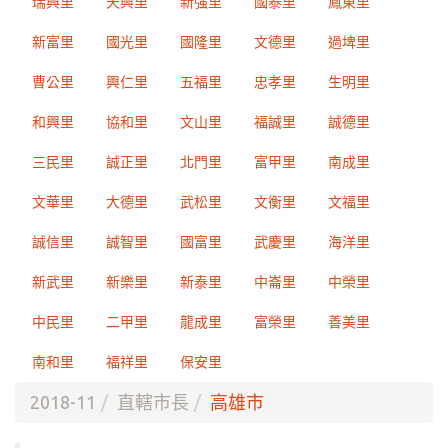
瑞興里
天興里
新強里
國泰里
鳳東里
新富里
國光里
國隆里
文德里
過埤里
曹公里
興仁里
五福里
忠孝里
生明里
和興里
協和里
文山里
福誠里
誠德里
三民里
誠正里
北門里
富甲里
南成里
文華里
大德里
武松里
文衡里
文福里
誠信里
誠智里
國富里
武慶里
海洋里
新武里
新樂里
新泰里
中崙里
中榮里
中民里
二甲里
龍成里
富榮里
善美里
南和里
福祥里
保安里
2018-11
直轄市長
高雄市