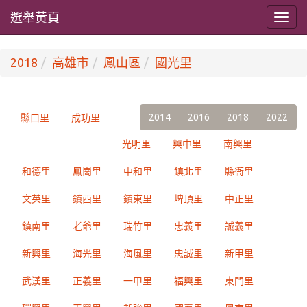
選舉黃頁
2018
高雄市
鳳山區
國光里
2014
2016
2018
2022
縣口里
成功里
光明里
興中里
南興里
和德里
鳳崗里
中和里
鎮北里
縣衙里
文英里
鎮西里
鎮東里
埤頂里
中正里
鎮南里
老爺里
瑞竹里
忠義里
誠義里
新興里
海光里
海風里
忠誠里
新甲里
武漢里
正義里
一甲里
福興里
東門里