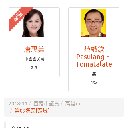
當選
唐惠美
范織欽
Pasulang．
中國國民黨
Tomatalate
2號
無
1號
2018-11
直轄市議員
高雄市
第09選區[區域]