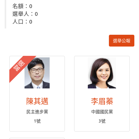
名額：0
選舉人：0
人口：0
選舉公報
當選
陳其邁
李眉蓁
民主進步黨
中國國民黨
1號
3號