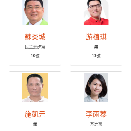
蘇炎城
游植琪
民主進步黨
無
10號
13號
施凱元
李雨蓁
無
基進黨