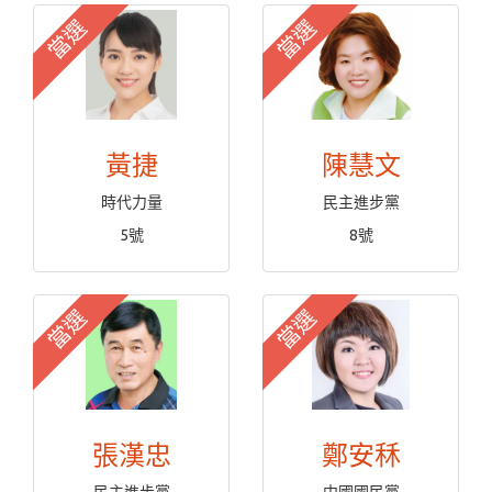
當選
當選
黃捷
陳慧文
時代力量
民主進步黨
5號
8號
當選
當選
張漢忠
鄭安秝