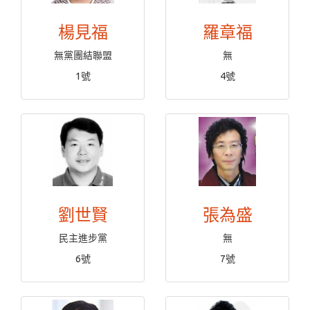
楊見福
羅章福
無黨團結聯盟
無
1號
4號
劉世賢
張為盛
民主進步黨
無
6號
7號