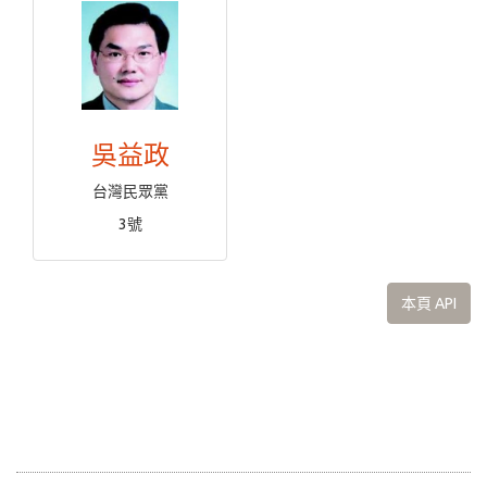
吳益政
台灣民眾黨
3號
本頁 API