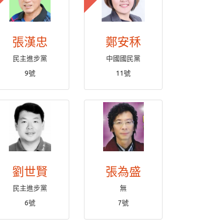
張漢忠
鄭安秝
民主進步黨
中國國民黨
9號
11號
劉世賢
張為盛
民主進步黨
無
6號
7號