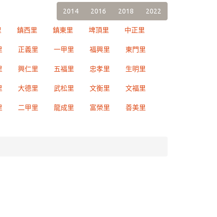
2014
2016
2018
2022
里
鎮西里
鎮東里
埤頂里
中正里
里
正義里
一甲里
福興里
東門里
里
興仁里
五福里
忠孝里
生明里
里
大德里
武松里
文衡里
文福里
里
二甲里
龍成里
富榮里
善美里