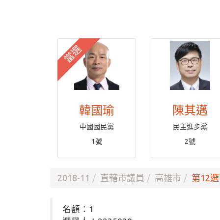
當選
韓國瑜
陳其邁
中國國民黨
民主進步黨
1號
2號
2018-11
直轄市議員
高雄市
第12選
名額：1