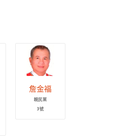
詹金福
親民黨
3號