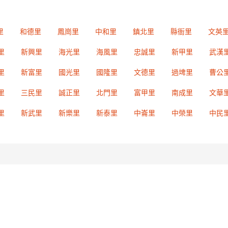
里
和德里
鳳崗里
中和里
鎮北里
縣衙里
文英
里
新興里
海光里
海風里
忠誠里
新甲里
武漢
里
新富里
國光里
國隆里
文德里
過埤里
曹公
里
三民里
誠正里
北門里
富甲里
南成里
文華
里
新武里
新樂里
新泰里
中崙里
中榮里
中民