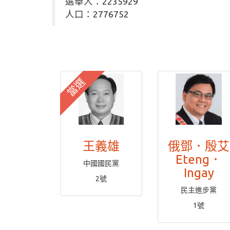
選舉人：2235929
人口：2776752
當選
王義雄
俄鄧．殷艾
Eteng．
中國國民黨
Ingay
2號
民主進步黨
1號