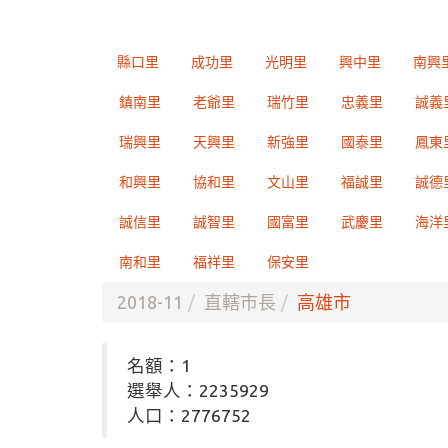
縣口里
成功里
光明里
興中里
南興
鎮南里
老爺里
瑞竹里
忠義里
誠義
瑞興里
天興里
新強里
國泰里
鳳東
和興里
協和里
文山里
福誠里
誠德
誠信里
誠智里
國富里
武慶里
海洋
南和里
福祥里
保安里
2018-11
直轄市長
高雄市
名額：1
選舉人：2235929
人口：2776752