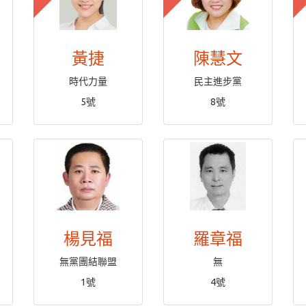
黃捷
陳慧文
時代力量
民主進步黨
5號
8號
楊見福
羅章福
無黨團結聯盟
無
1號
4號