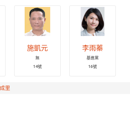
施凱元
李雨蓁
無
基進黨
14號
16號
成里