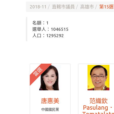
2018-11
直轄市議員
高雄市
第15選
名額：1
選舉人：1046515
人口：1295292
當選
唐惠美
范織欽
Pasulang
中國國民黨