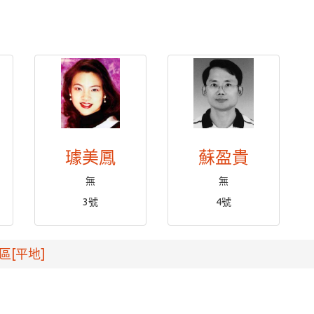
璩美鳳
蘇盈貴
無
無
3號
4號
區[平地]