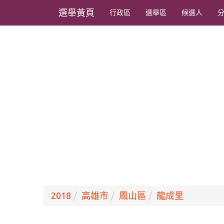
選舉黃頁
行政區
選舉區
候選人
2018
高雄市
鳳山區
龍成里