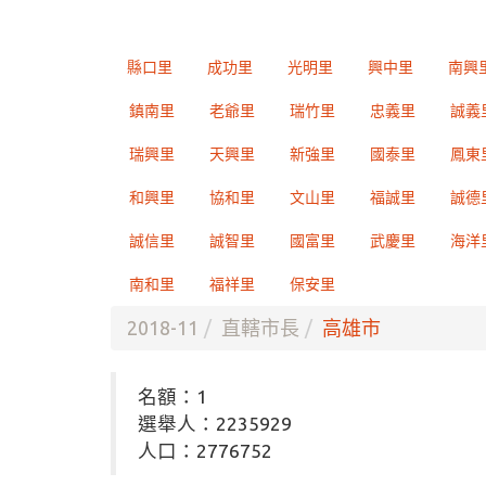
縣口里
成功里
光明里
興中里
南興
鎮南里
老爺里
瑞竹里
忠義里
誠義
瑞興里
天興里
新強里
國泰里
鳳東
和興里
協和里
文山里
福誠里
誠德
誠信里
誠智里
國富里
武慶里
海洋
南和里
福祥里
保安里
2018-11
直轄市長
高雄市
名額：1
選舉人：2235929
人口：2776752