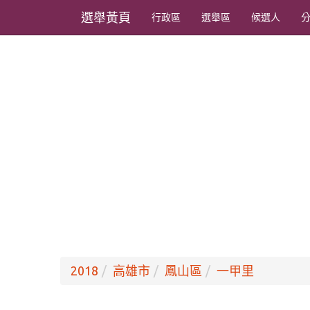
選舉黃頁
行政區
選舉區
候選人
2018
高雄市
鳳山區
一甲里