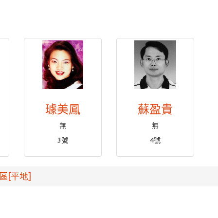
璩美鳳
蘇盈貴
無
無
3號
4號
區[平地]