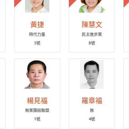
黃捷
陳慧文
時代力量
民主進步黨
5號
8號
楊見福
羅章福
無黨團結聯盟
無
1號
4號