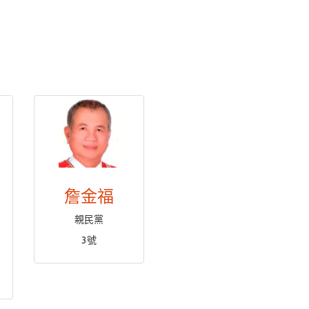
詹金福
親民黨
3號