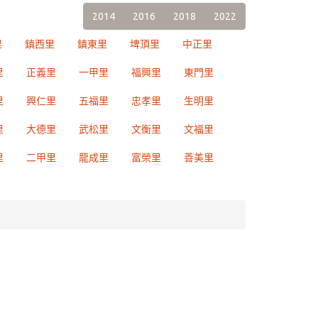
2014
2016
2018
2022
里
鎮西里
鎮東里
埤頂里
中正里
里
正義里
一甲里
福興里
東門里
里
興仁里
五福里
忠孝里
生明里
里
大德里
武松里
文衡里
文福里
里
二甲里
龍成里
富榮里
善美里