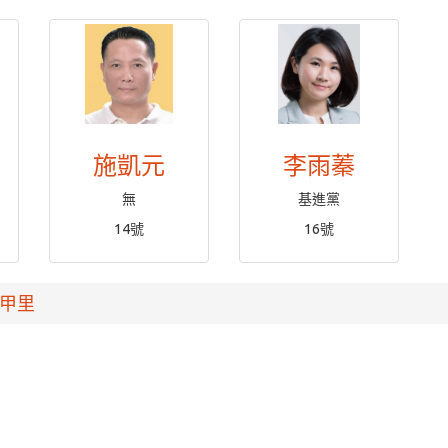
施凱元
李雨蓁
無
基進黨
14號
16號
甲里