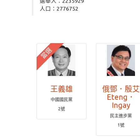
選舉人：2235929
人口：2776752
當選
王義雄
俄鄧．殷艾
Eteng．
中國國民黨
Ingay
2號
民主進步黨
1號