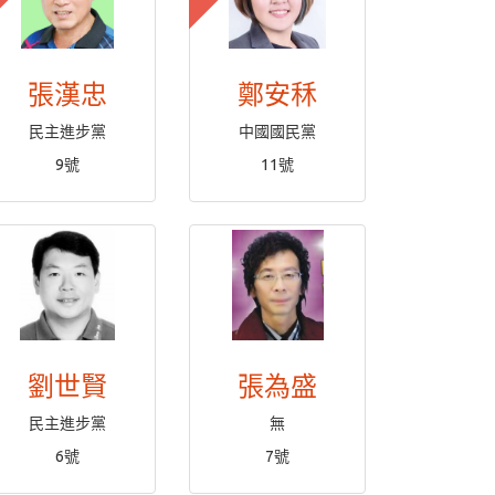
張漢忠
鄭安秝
民主進步黨
中國國民黨
9號
11號
劉世賢
張為盛
民主進步黨
無
6號
7號