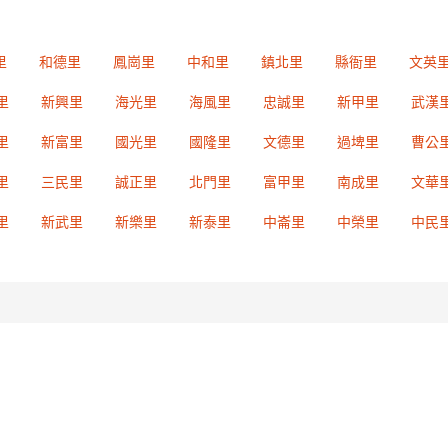
里
和德里
鳳崗里
中和里
鎮北里
縣衙里
文英
里
新興里
海光里
海風里
忠誠里
新甲里
武漢
里
新富里
國光里
國隆里
文德里
過埤里
曹公
里
三民里
誠正里
北門里
富甲里
南成里
文華
里
新武里
新樂里
新泰里
中崙里
中榮里
中民