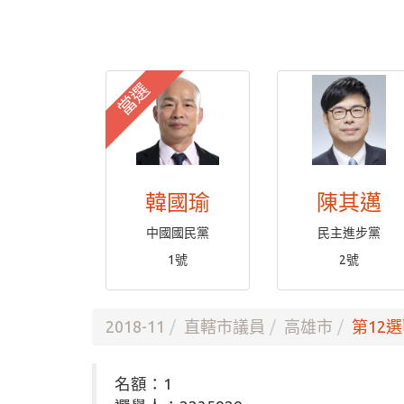
當選
韓國瑜
陳其邁
中國國民黨
民主進步黨
1號
2號
2018-11
直轄市議員
高雄市
第12選
名額：1