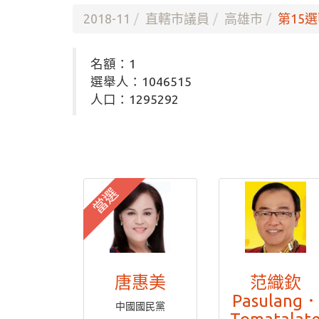
2018-11
直轄市議員
高雄市
第15選
名額：1
選舉人：1046515
人口：1295292
當選
唐惠美
范織欽
Pasulang
中國國民黨