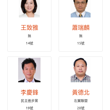
王致雅
蕭瑞麟
無
無
14號
15號
李慶鋒
黃德北
民主進步黨
左翼聯盟
19號
20號