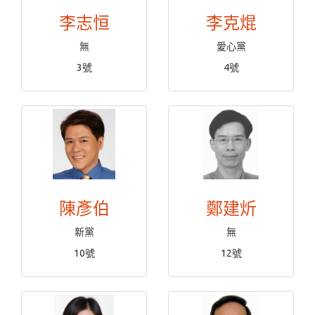
李志恒
李克焜
無
愛心黨
3號
4號
陳彥伯
鄭建炘
新黨
無
10號
12號