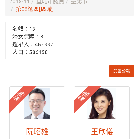
2018-11
直轄市議員
臺北市
第06選區[區域]
名額：13
婦女保障：3
選舉人：463337
人口：586158
選舉公報
當選
當選
阮昭雄
王欣儀