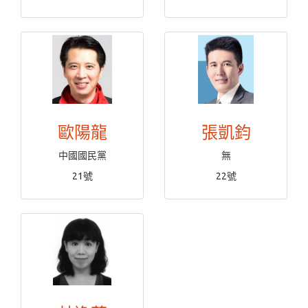
歐陽龍
張凱鈞
中國國民黨
無
21號
22號