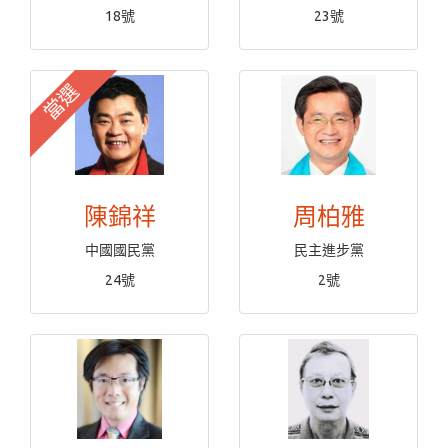
18號
23號
當選
陳錦祥
周柏雅
中國國民黨
民主進步黨
24號
2號