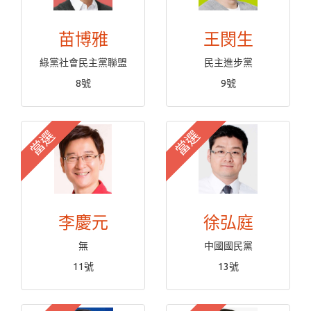
苗博雅
王閔生
綠黨社會民主黨聯盟
民主進步黨
8號
9號
當選
當選
李慶元
徐弘庭
無
中國國民黨
11號
13號