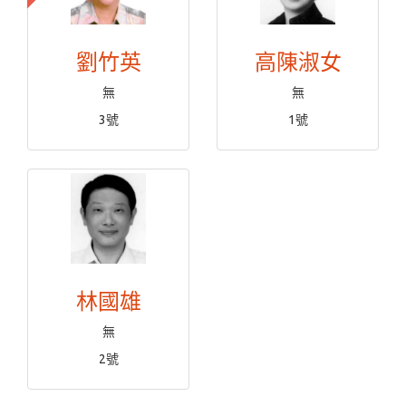
劉竹英
高陳淑女
無
無
3號
1號
林國雄
無
2號