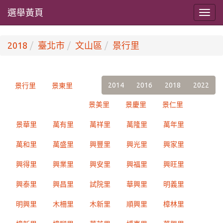
選舉黃頁
2018
臺北市
文山區
景行里
2014
2016
2018
2022
景行里
景東里
景美里
景慶里
景仁里
景華里
萬有里
萬祥里
萬隆里
萬年里
萬和里
萬盛里
興豐里
興光里
興家里
興得里
興業里
興安里
興福里
興旺里
興泰里
興昌里
試院里
華興里
明義里
明興里
木柵里
木新里
順興里
樟林里