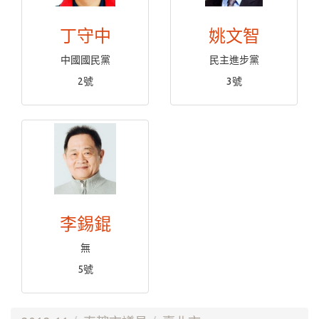
丁守中
姚文智
中國國民黨
民主進步黨
2號
3號
李錫錕
無
5號