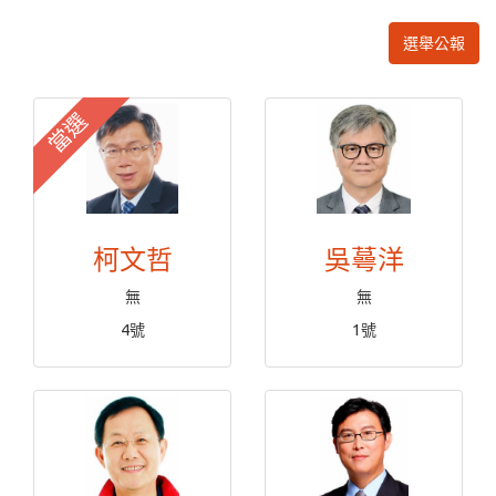
選舉公報
當選
柯文哲
吳蕚洋
無
無
4號
1號