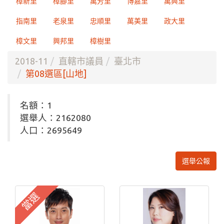
樟新里
樟腳里
萬芳里
博嘉里
萬興里
指南里
老泉里
忠順里
萬美里
政大里
樟文里
興邦里
樟樹里
2018-11
直轄市議員
臺北市
第08選區[山地]
名額：1
選舉人：2162080
人口：2695649
選舉公報
當選