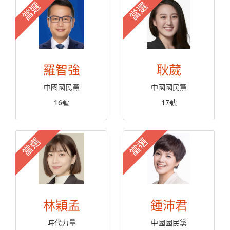
當選
當選
羅智強
耿葳
中國國民黨
中國國民黨
16號
17號
當選
當選
林穎孟
鍾沛君
時代力量
中國國民黨