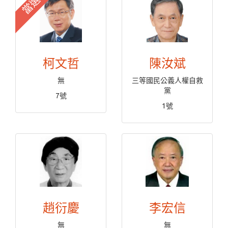
當選
柯文哲
陳汝斌
無
三等國民公義人權自救
黨
7號
1號
趙衍慶
李宏信
無
無