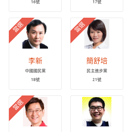
16號
17號
當選
當選
李新
簡舒培
中國國民黨
民主進步黨
18號
21號
當選