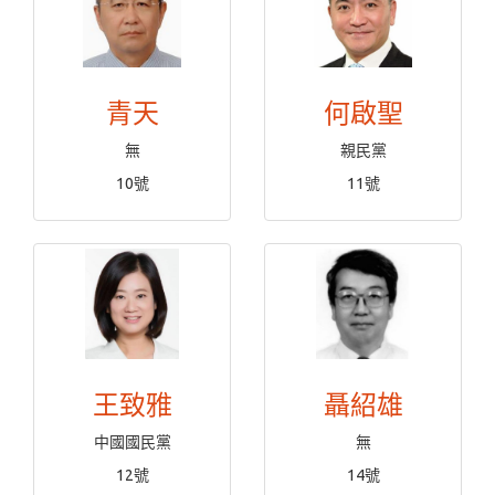
青天
何啟聖
無
親民黨
10號
11號
王致雅
聶紹雄
中國國民黨
無
12號
14號