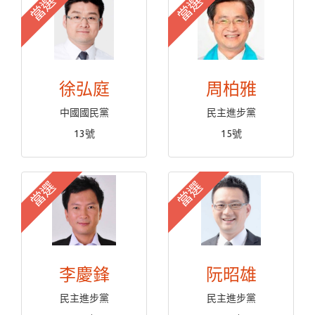
當選
當選
徐弘庭
周柏雅
中國國民黨
民主進步黨
13號
15號
當選
當選
李慶鋒
阮昭雄
民主進步黨
民主進步黨