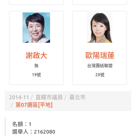
謝啟大
歐陽瑞蓮
無
台灣團結聯盟
19號
20號
2014-11
直轄市議員
臺北市
第07選區[平地]
名額：1
選舉人：2162080