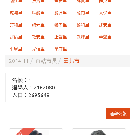
臨江里
法治里
全安里
群賢里
群英里
虎嘯里
臥龍里
龍淵里
龍門里
大學里
芳和里
黎元里
黎孝里
黎和里
建安里
建倫里
敦安里
正聲里
敦煌里
華聲里
車層里
光信里
學府里
2014-11
直轄市長
臺北市
名額：1
選舉人：2162080
人口：2695649
選舉公報