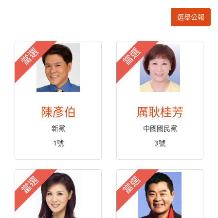
選舉公報
當選
當選
陳彥伯
厲耿桂芳
新黨
中國國民黨
1號
3號
當選
當選