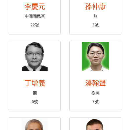
李慶元
孫仲康
中國國民黨
無
22號
2號
丁增義
潘翰聲
無
樹黨
6號
7號