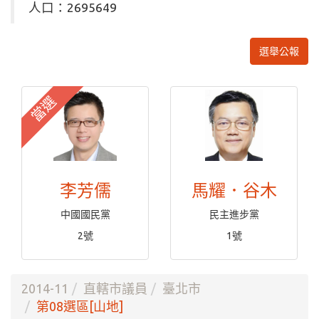
人口：2695649
選舉公報
當選
李芳儒
馬耀．谷木
中國國民黨
民主進步黨
2號
1號
2014-11
直轄市議員
臺北市
第08選區[山地]