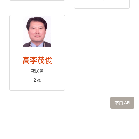
高李茂俊
親民黨
2號
本頁 API