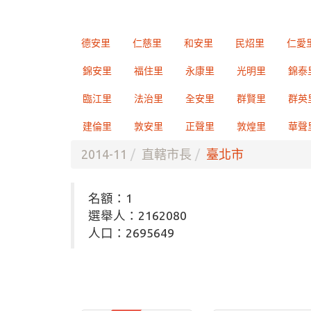
德安里
仁慈里
和安里
民炤里
仁愛
錦安里
福住里
永康里
光明里
錦泰
臨江里
法治里
全安里
群賢里
群英
建倫里
敦安里
正聲里
敦煌里
華聲
2014-11
直轄市長
臺北市
名額：1
選舉人：2162080
人口：2695649