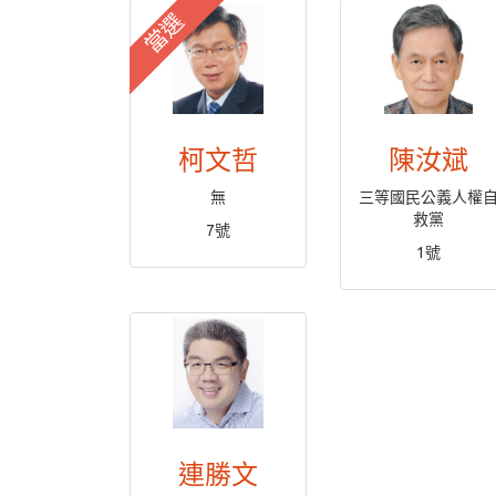
當選
柯文哲
陳汝斌
無
三等國民公義人權
救黨
7號
1號
連勝文