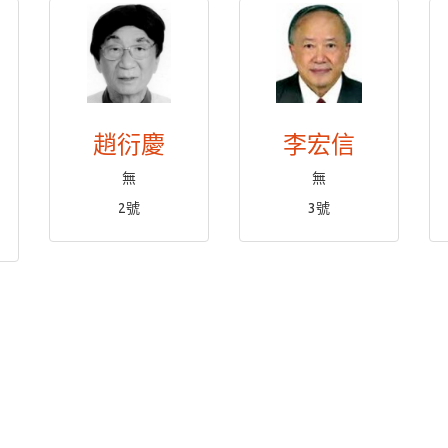
趙衍慶
李宏信
自
無
無
2號
3號