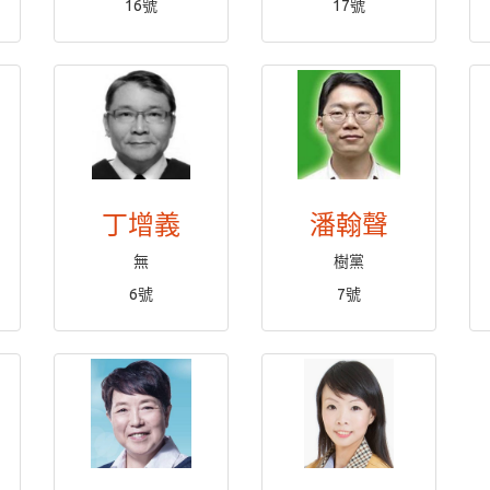
16號
17號
丁增義
潘翰聲
無
樹黨
6號
7號