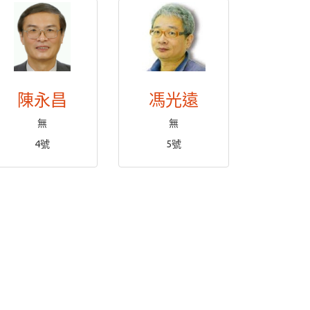
陳永昌
馮光遠
無
無
4號
5號