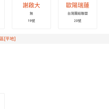
謝啟大
歐陽瑞蓮
無
台灣團結聯盟
19號
20號
區[平地]