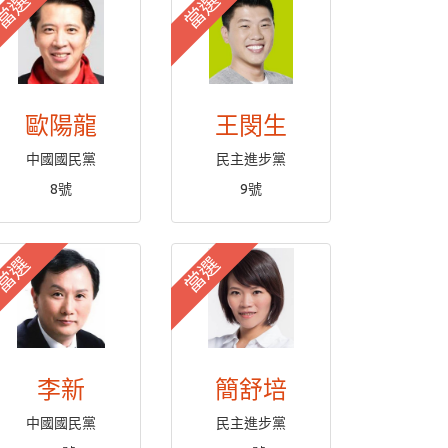
當選
當選
歐陽龍
王閔生
中國國民黨
民主進步黨
8號
9號
當選
當選
李新
簡舒培
中國國民黨
民主進步黨