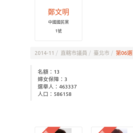
鄭文明
中國國民黨
1號
2014-11
直轄市議員
臺北市
第06選
名額：13
婦女保障：3
選舉人：463337
人口：586158