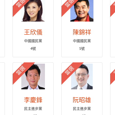
當選
當選
王欣儀
陳錦祥
中國國民黨
中國國民黨
4號
5號
當選
當選
李慶鋒
阮昭雄
民主進步黨
民主進步黨