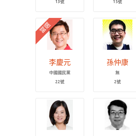
13號
15號
當選
李慶元
孫仲康
中國國民黨
無
22號
2號