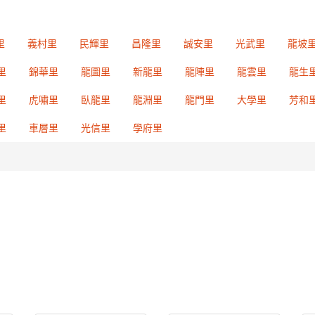
里
義村里
民輝里
昌隆里
誠安里
光武里
龍坡
里
錦華里
龍圖里
新龍里
龍陣里
龍雲里
龍生
里
虎嘯里
臥龍里
龍淵里
龍門里
大學里
芳和
里
車層里
光信里
學府里