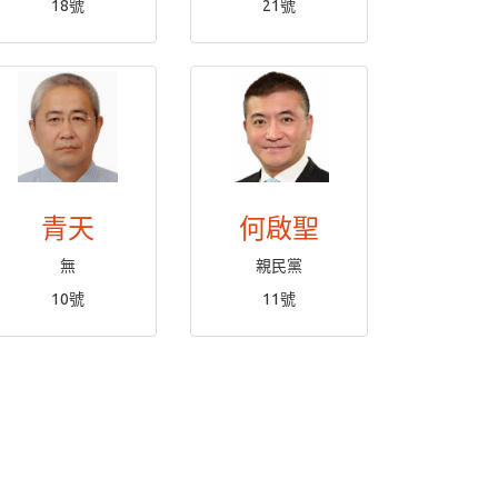
18號
21號
青天
何啟聖
無
親民黨
10號
11號