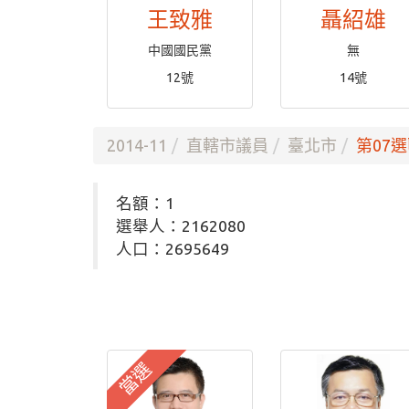
王致雅
聶紹雄
中國國民黨
無
12號
14號
2014-11
直轄市議員
臺北市
第07選
名額：1
選舉人：2162080
人口：2695649
當選