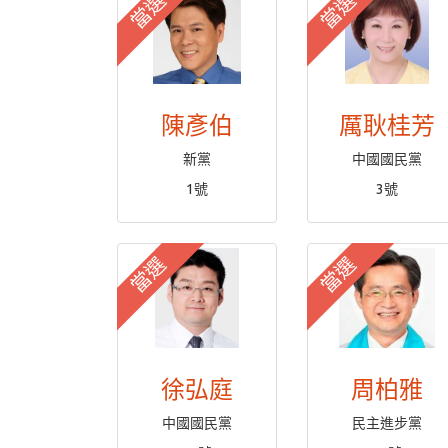
當選
當選
陳彥伯
厲耿桂芳
新黨
中國國民黨
1號
3號
當選
當選
徐弘庭
周柏雅
中國國民黨
民主進步黨