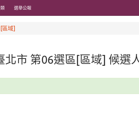
分類
選舉公報
[區域]
 臺北市 第06選區[區域] 候選