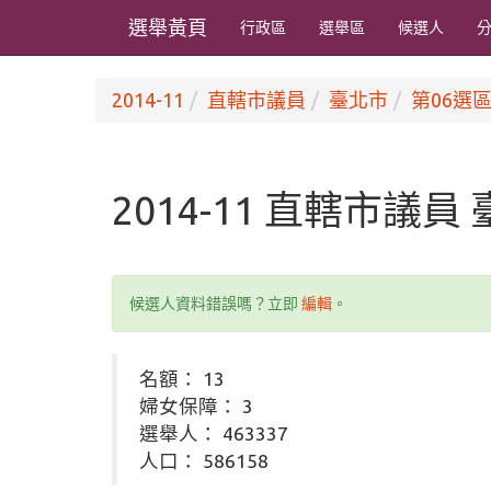
選舉黃頁
行政區
選舉區
候選人
2014-11
直轄市議員
臺北市
第06選區
2014-11 直轄市議員
候選人資料錯誤嗎？立即
編輯
。
名額： 13
婦女保障： 3
選舉人： 463337
人口： 586158