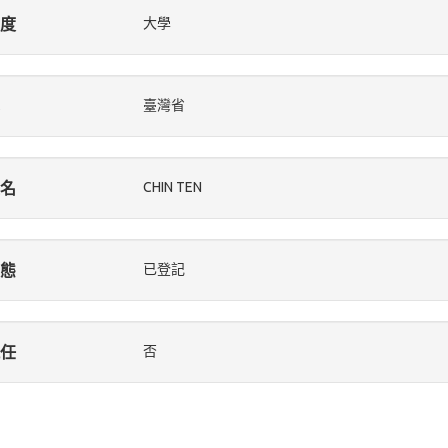
度
大學
臺灣省
名
CHIN TEN
態
已登記
任
否