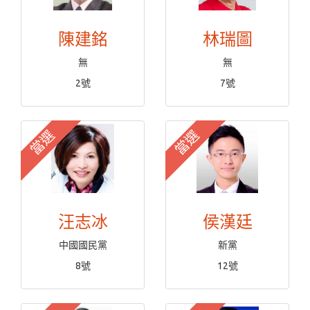
陳建銘
林瑞圖
無
無
2號
7號
當選
當選
汪志冰
侯漢廷
中國國民黨
新黨
8號
12號