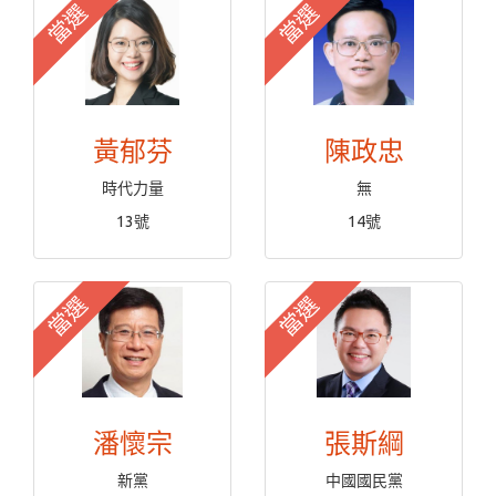
當選
當選
黃郁芬
陳政忠
時代力量
無
13號
14號
當選
當選
潘懷宗
張斯綱
新黨
中國國民黨