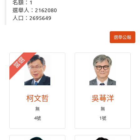
名額：1
選舉人：2162080
人口：2695649
選舉公報
當選
柯文哲
吳蕚洋
無
無
4號
1號