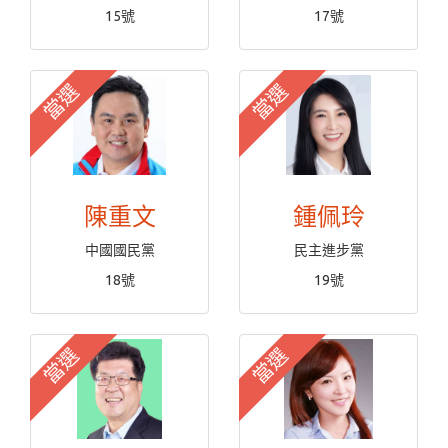
15號
17號
當選
當選
陳重文
鍾佩玲
中國國民黨
民主進步黨
18號
19號
當選
當選