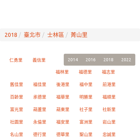
2018
臺北市
士林區
菁山里
2014
2016
2018
2022
仁勇里
義信里
福林里
福德里
福志里
舊佳里
福佳里
後港里
福中里
前港里
百齡里
承德里
福華里
明勝里
福順里
富光里
葫蘆里
葫東里
社子里
社新里
社園里
永倫里
福安里
富洲里
岩山里
名山里
德行里
德華里
聖山里
忠誠里