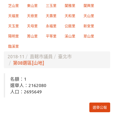
芝山里
東山里
三玉里
蘭雅里
蘭興里
天福里
天祿里
天壽里
天和里
天山里
天玉里
天母里
永福里
公館里
新安里
陽明里
菁山里
平等里
溪山里
翠山里
臨溪里
2018-11
直轄市議員
臺北市
第08選區[山地]
名額：1
選舉人：2162080
人口：2695649
選舉公報