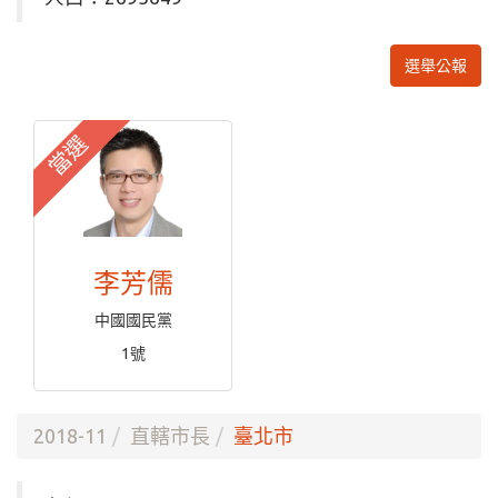
選舉公報
當選
李芳儒
中國國民黨
1號
2018-11
直轄市長
臺北市