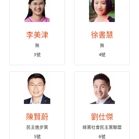
李美津
徐書慧
無
無
3號
4號
陳賢蔚
劉仕傑
民主進步黨
綠黨社會民主黨聯盟
5號
6號