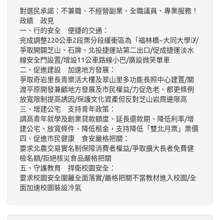
對選民承諾：不兼職、不經營副業、全職議員、專業服務！
政績 政見
一、行的安全 便捷的交通：
完成調整220公車2段票分段緩衝區為「福林橋~大同大學」̷̸̷̸ /
爭取開闢芝山、石牌、北投捷運站第二出口/促成捷運淡水
線安全門設置/增設11公車路線小巴/廣設微笑單車
二、促進建設 加速地方發展：
爭取奇岩里長青樂活大樓及翠山里多功能長照中心建置/關
渡平原開發兼顧地方發展及市民權益/力促危老、都更條例
放寬限制提高誘因/保護文化資產但反對芝山岩周邊限高
三、增建公宅 支持青年政策：
調高青年就學及創業貸款額度、延長還款期、降低利率/增
建公宅、放寬條件、降低租金，支持降低「雙北月票」票價
四、促進市民健康 食安嚴格把關：
要求北農交易實名制保障消費者權益/爭取擴大長者免費健
檢名額/拒絕核災食品嚴格把關
五、守護教育 捍衛校園安全：
要求校園安全圍籬全面落實/嚴格把關不當教材進入校園/全
面加速校園裝設冷氣