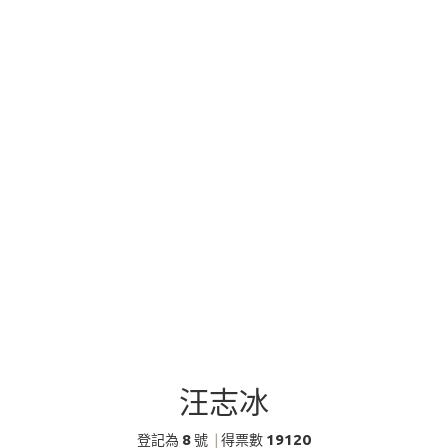
汪志冰
8
19120
登記為
號
|
得票數