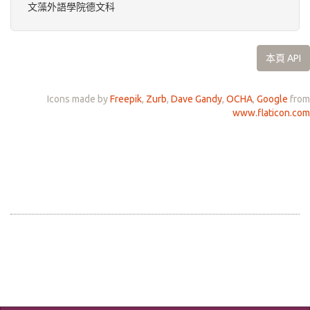
文藻外語學院德文科
本頁 API
Icons made by
Freepik
,
Zurb
,
Dave Gandy
,
OCHA
,
Google
from
www.flaticon.com