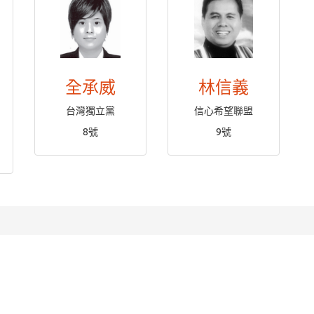
全承威
林信義
台灣獨立黨
信心希望聯盟
8號
9號