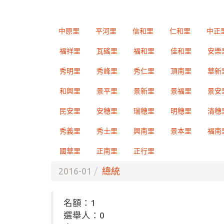
中原里
平河里
信和里
仁和里
中正
福祥里
瓦磘里
福和里
佳和里
安樂
秀明里
秀峰里
秀仁里
頂南里
華新
和興里
景平里
景新里
景福里
景安
民安里
安穗里
瑞穗里
明穗里
清穗
秀義里
秀士里
興南里
景本里
福南
國華里
正南里
正行里
2016-01
總統
名額：1
選舉人：0