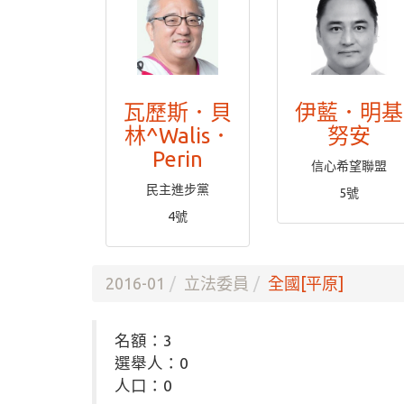
瓦歷斯．貝
伊藍．明基
林^Walis．
努安
Perin
信心希望聯盟
民主進步黨
5號
4號
2016-01
立法委員
全國[平原]
名額：3
選舉人：0
人口：0