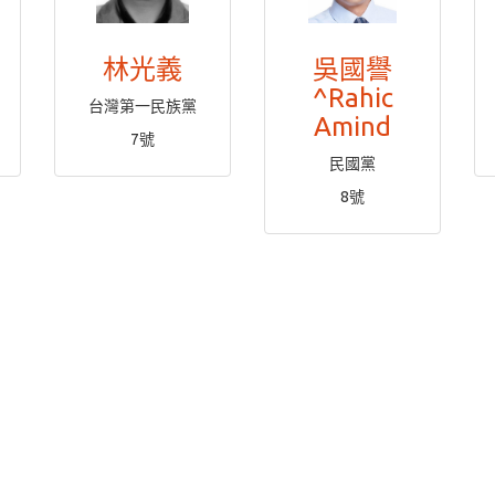
林光義
吳國譽
^Rahic
台灣第一民族黨
Amind
7號
民國黨
8號