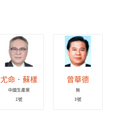
尤命．蘇樣
曾華德
中國生產黨
無
2號
3號