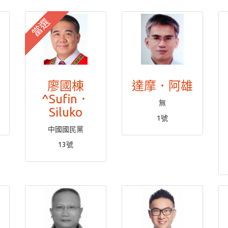
當選
廖國棟
達摩．阿雄
^Sufin．
無
Siluko
1號
中國國民黨
13號