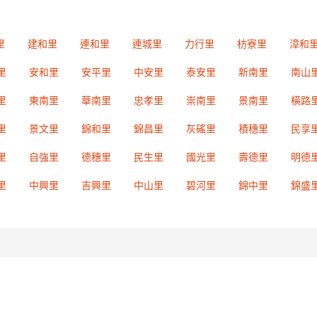
里
建和里
連和里
連城里
力行里
枋寮里
漳和
里
安和里
安平里
中安里
泰安里
新南里
南山
里
東南里
華南里
忠孝里
崇南里
景南里
橫路
里
景文里
錦和里
錦昌里
灰磘里
積穗里
民享
里
自強里
德穗里
民生里
國光里
壽德里
明德
里
中興里
吉興里
中山里
碧河里
錦中里
錦盛