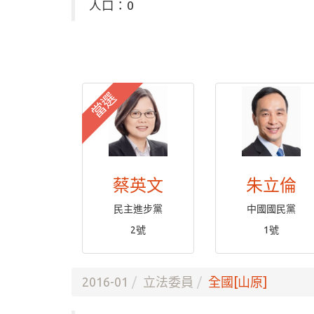
人口：0
當選
蔡英文
朱立倫
民主進步黨
中國國民黨
2號
1號
2016-01
立法委員
全國[山原]