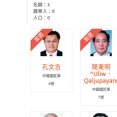
名額：3
選舉人：0
人口：0
當選
當選
孔文吉
簡東明
^Uliw．
中國國民黨
Qaljupayar
6號
中國國民黨
7號