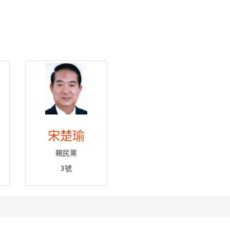
宋楚瑜
親民黨
3號