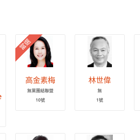
當選
高金素梅
林世偉
無黨團結聯盟
無
e
10號
1號