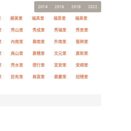
2014
2016
2018
2022
里
廟美里
福真里
福善里
福美里
里
秀山里
秀成里
秀福里
秀景里
里
內南里
壽南里
外南里
復興里
里
員山里
嘉穗里
文元里
嘉新里
里
秀水里
德行里
宜安里
安順里
里
民有里
員富里
嘉慶里
冠穗里