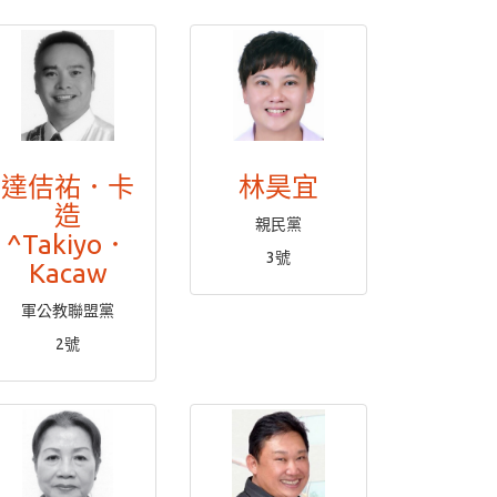
達佶祐．卡
林昊宜
造
親民黨
^Takiyo．
3號
Kacaw
軍公教聯盟黨
2號