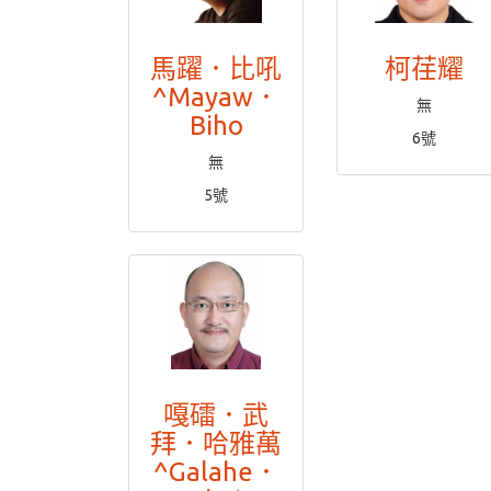
馬躍．比吼
柯荏耀
^Mayaw．
無
Biho
6號
無
5號
嘎礌．武
拜．哈雅萬
^Galahe．