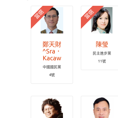
當選
當選
鄭天財
陳瑩
^Sra．
民主進步黨
Kacaw
11號
中國國民黨
4號