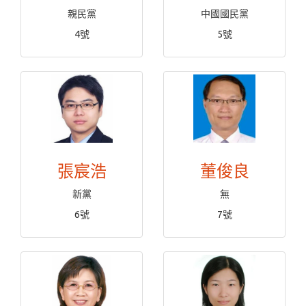
親民黨
中國國民黨
4號
5號
張宸浩
董俊良
新黨
無
6號
7號