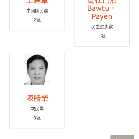
王建章
寶杜巴燕
Bawtu．
中國國民黨
Payen
2號
民主進步黨
1號
陳勝榮
親民黨
3號