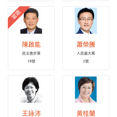
當選
陳啟能
蕭榮騰
民主進步黨
人民最大黨
18號
2號
王詠沛
黃桂蘭