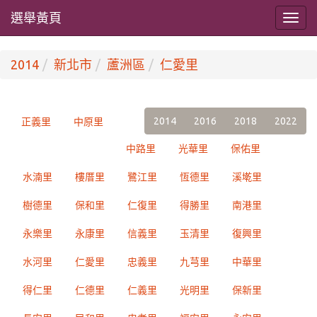
選舉黃頁
2014
新北市
蘆洲區
仁愛里
2014
2016
2018
2022
正義里
中原里
中路里
光華里
保佑里
水湳里
樓厝里
鷺江里
恆德里
溪墘里
樹德里
保和里
仁復里
得勝里
南港里
永樂里
永康里
信義里
玉清里
復興里
水河里
仁愛里
忠義里
九芎里
中華里
得仁里
仁德里
仁義里
光明里
保新里