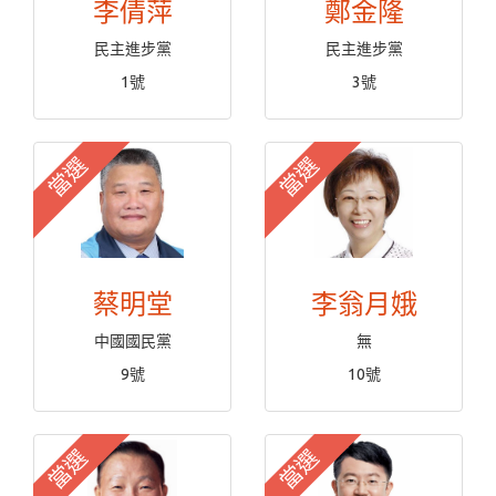
李倩萍
鄭金隆
民主進步黨
民主進步黨
1號
3號
當選
當選
蔡明堂
李翁月娥
中國國民黨
無
9號
10號
當選
當選