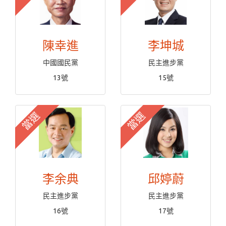
陳幸進
李坤城
中國國民黨
民主進步黨
13號
15號
當選
當選
李余典
邱婷蔚
民主進步黨
民主進步黨
16號
17號