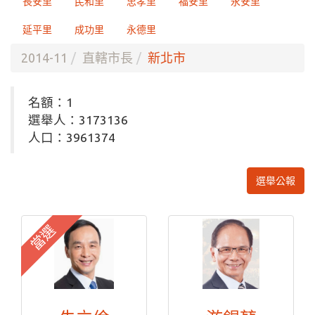
長安里
民和里
忠孝里
福安里
永安里
延平里
成功里
永德里
2014-11
直轄市長
新北市
名額：1
選舉人：3173136
人口：3961374
選舉公報
當選