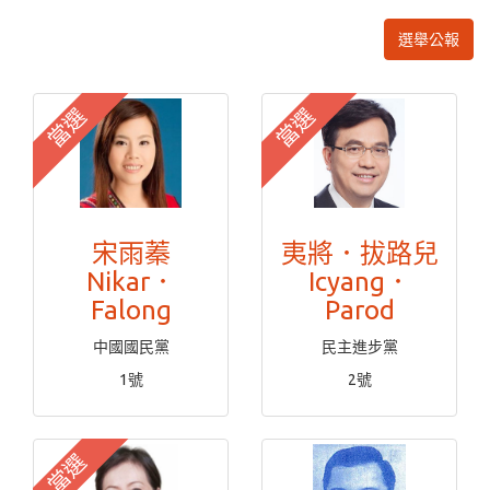
選舉公報
當選
當選
宋雨蓁
夷將．拔路兒
Nikar．
Icyang．
Falong
Parod
中國國民黨
民主進步黨
1號
2號
當選