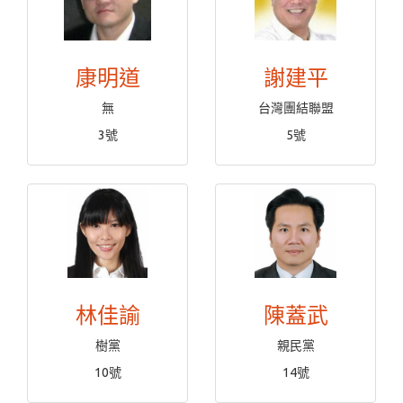
康明道
謝建平
無
台灣團結聯盟
3號
5號
林佳諭
陳蓋武
樹黨
親民黨
10號
14號