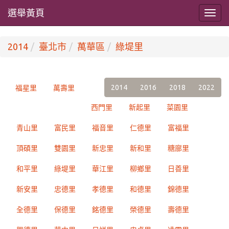
選舉黃頁
2014
臺北市
萬華區
綠堤里
2014
2016
2018
2022
福星里
萬壽里
西門里
新起里
菜園里
青山里
富民里
福音里
仁德里
富福里
頂碩里
雙園里
新忠里
新和里
糖廍里
和平里
綠堤里
華江里
柳鄉里
日善里
新安里
忠德里
孝德里
和德里
錦德里
全德里
保德里
銘德里
榮德里
壽德里