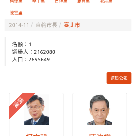
興德里
華中里
日祥里
忠貞里
凌霄里
騰雲里
2014-11
直轄市長
臺北市
名額：1
選舉人：2162080
人口：2695649
選舉公報
當選