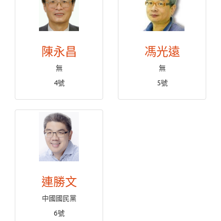
陳永昌
馮光遠
無
無
4號
5號
連勝文
中國國民黨
6號