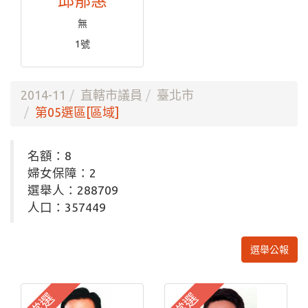
邱郁惠
無
1號
2014-11
直轄市議員
臺北市
第05選區[區域]
名額：8
婦女保障：2
選舉人：288709
人口：357449
選舉公報
當選
當選