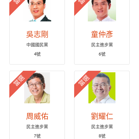
吳志剛
童仲彥
中國國民黨
民主進步黨
4號
6號
當選
當選
周威佑
劉耀仁
民主進步黨
民主進步黨
7號
8號