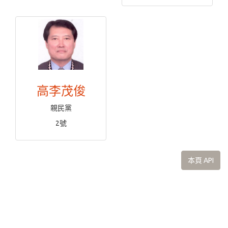
高李茂俊
親民黨
2號
本頁 API