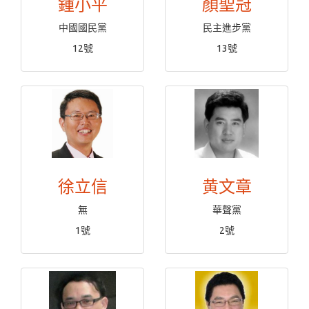
鍾小平
顏聖冠
中國國民黨
民主進步黨
12號
13號
徐立信
黄文章
無
華聲黨
1號
2號