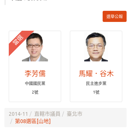
選舉公報
當選
李芳儒
馬耀．谷木
中國國民黨
民主進步黨
2號
1號
2014-11
直轄市議員
臺北市
第08選區[山地]