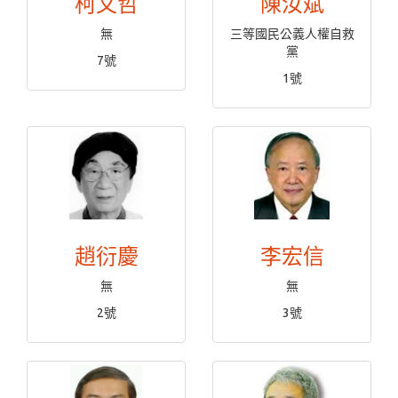
柯文哲
陳汝斌
無
三等國民公義人權自救
黨
7號
1號
趙衍慶
李宏信
無
無
2號
3號