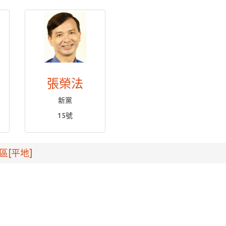
張榮法
新黨
15號
區[平地]