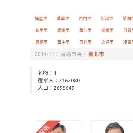
福星里
萬壽里
西門里
新起里
菜園
和平里
綠堤里
華江里
柳鄉里
日善
興德里
華中里
日祥里
忠貞里
凌霄
2014-11
直轄市長
臺北市
名額：1
選舉人：2162080
人口：2695649
當選