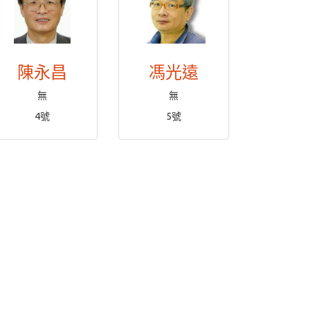
陳永昌
馮光遠
無
無
4號
5號