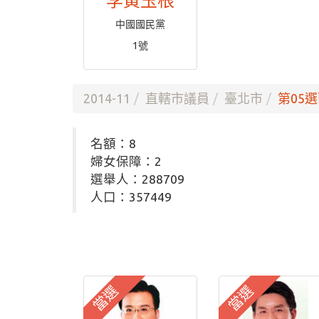
李黃玉根
中國國民黨
1號
2014-11
直轄市議員
臺北市
第05選
名額：8
婦女保障：2
選舉人：288709
人口：357449
當選
當選