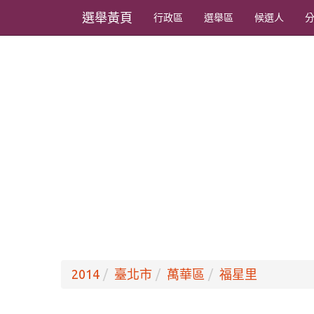
選舉黃頁
行政區
選舉區
候選人
2014
臺北市
萬華區
福星里