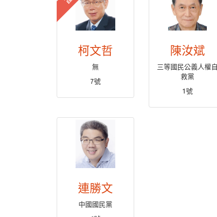
柯文哲
陳汝斌
無
三等國民公義人權
救黨
7號
1號
連勝文
中國國民黨