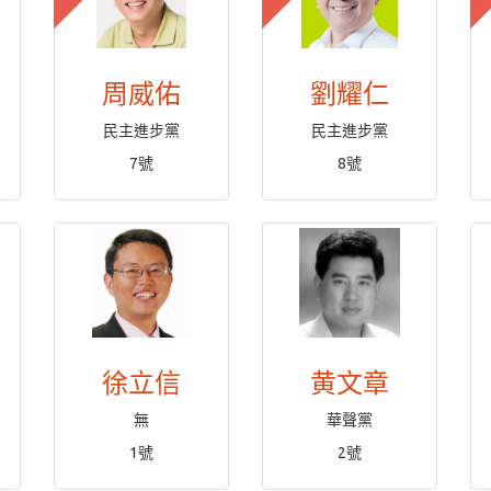
周威佑
劉耀仁
民主進步黨
民主進步黨
7號
8號
徐立信
黄文章
無
華聲黨
1號
2號