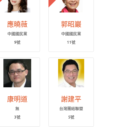
應曉薇
郭昭巖
中國國民黨
中國國民黨
9號
11號
康明道
謝建平
無
台灣團結聯盟
3號
5號