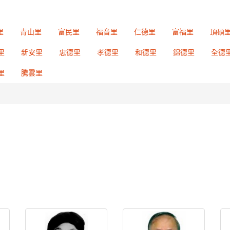
里
青山里
富民里
福音里
仁德里
富福里
頂碩
里
新安里
忠德里
孝德里
和德里
錦德里
全德
里
騰雲里