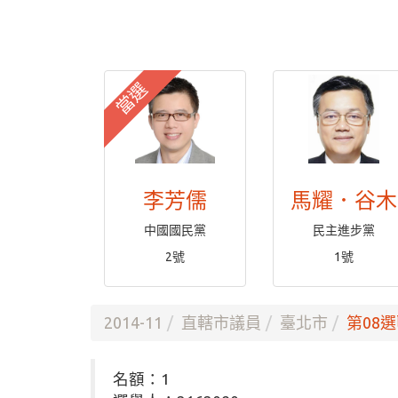
當選
李芳儒
馬耀．谷木
中國國民黨
民主進步黨
2號
1號
2014-11
直轄市議員
臺北市
第08選
名額：1