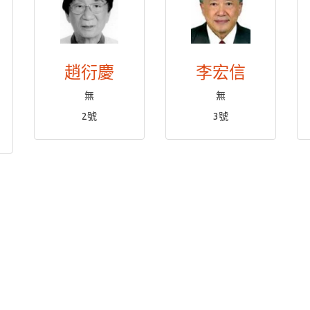
趙衍慶
李宏信
自
無
無
2號
3號