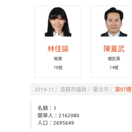
林佳諭
陳蓋武
樹黨
親民黨
10號
14號
2014-11
直轄市議員
臺北市
第07選
名額：1
選舉人：2162080
人口：2695649