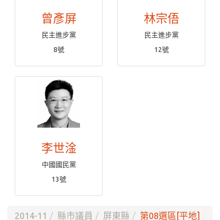
曾彥屏
林宗俉
民主進步黨
民主進步黨
8號
12號
李世淦
中國國民黨
13號
2014-11
縣市議員
屏東縣
第08選區[平地]