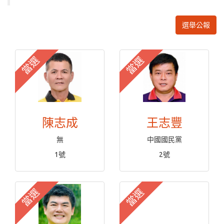
選舉公報
當選
當選
陳志成
王志豐
無
中國國民黨
1號
2號
當選
當選