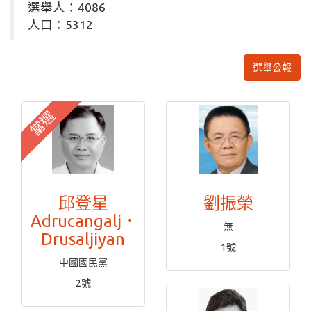
選舉人：4086
人口：5312
選舉公報
當選
邱登星
劉振榮
Adrucangalj．
無
Drusaljiyan
1號
中國國民黨
2號