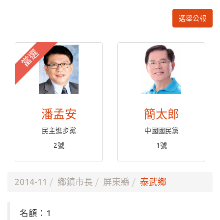
選舉公報
當選
潘孟安
簡太郎
民主進步黨
中國國民黨
2號
1號
2014-11
鄉鎮市長
屏東縣
泰武鄉
名額：1