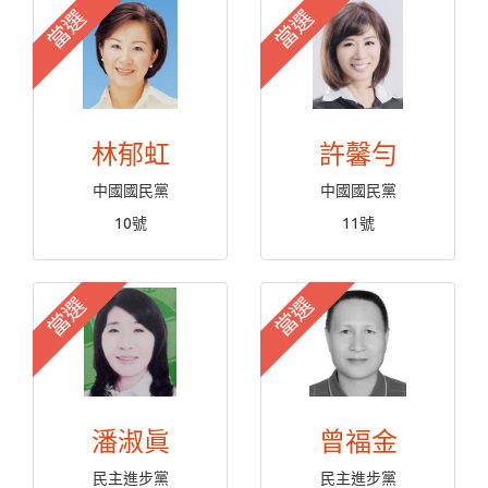
當選
當選
林郁虹
許馨勻
中國國民黨
中國國民黨
10號
11號
當選
當選
潘淑眞
曾福金
民主進步黨
民主進步黨