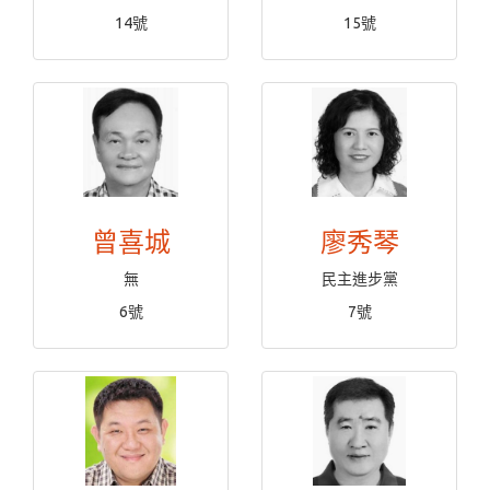
14號
15號
曾喜城
廖秀琴
無
民主進步黨
6號
7號