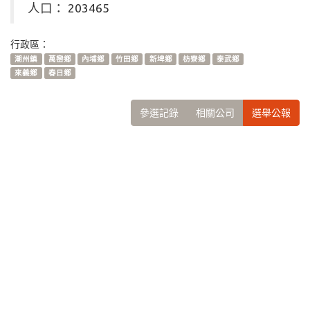
人口： 203465
行政區：
潮州鎮
萬巒鄉
內埔鄉
竹田鄉
新埤鄉
枋寮鄉
泰武鄉
來義鄉
春日鄉
參選記錄
相關公司
選舉公報