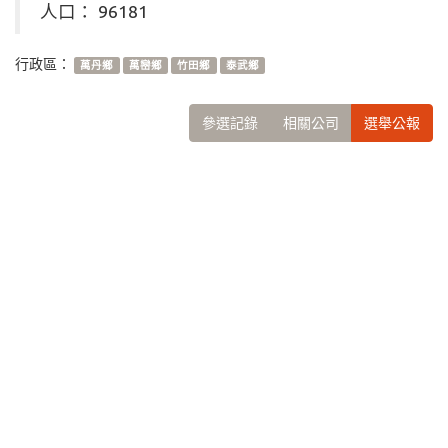
人口： 96181
行政區：
萬丹鄉
萬巒鄉
竹田鄉
泰武鄉
參選記錄
相關公司
選舉公報