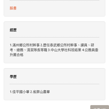
臉書
經歷
1.滿州鄉公所村幹事 2.歷任泰武鄉公所村幹事、課員、研
考、總務、清潔隊長等職 3.中山大學社科班結業 4.公務員委
升薦合格
學歷
1.佳平國小畢 2.省屏山農畢