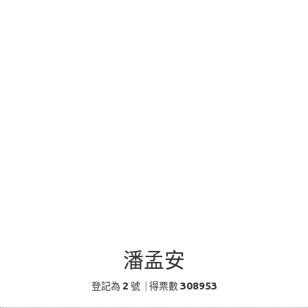
潘孟安
2
308953
登記為
號
|
得票數