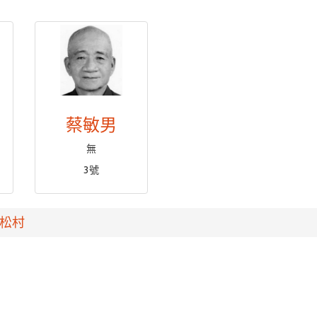
蔡敏男
無
3號
松村