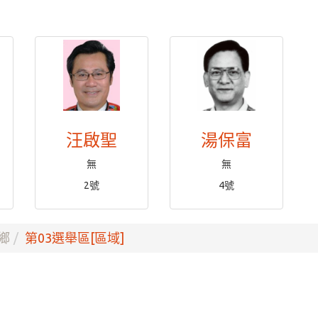
汪啟聖
湯保富
無
無
2號
4號
鄉
第03選舉區[區域]