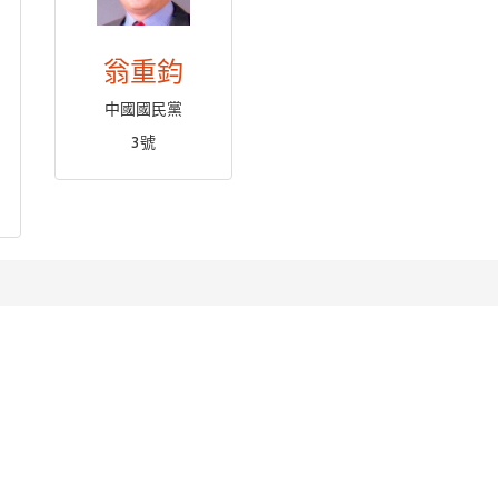
翁重鈞
中國國民黨
3號