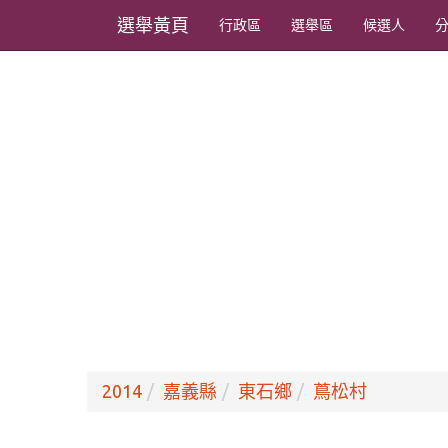
選舉黃頁
行政區
選舉區
候選人
2014
嘉義縣
東石鄉
蔦松村