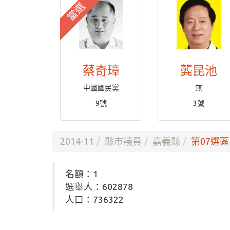
當選
蔡奇璋
龔昆池
中國國民黨
無
9號
3號
2014-11
縣市議員
嘉義縣
第07選區
名額：1
選舉人：602878
人口：736322