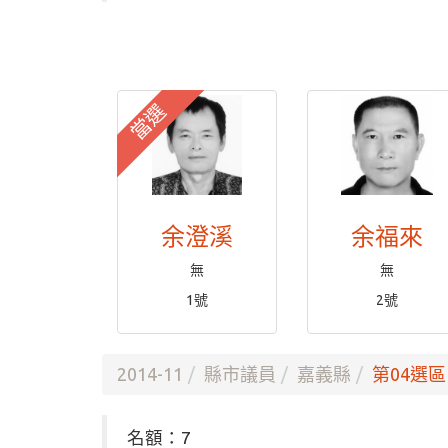
當選
余澄溪
余福來
無
無
1號
2號
2014-11
縣市議員
嘉義縣
第04選區
名額：7