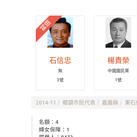
當選
石信忠
楊貴榮
無
中國國民黨
3號
1號
2014-11
鄉鎮市民代表
嘉義縣
東石
名額：4
婦女保障：1