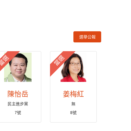
選舉公報
當選
當選
陳怡岳
姜梅紅
民主進步黨
無
7號
8號