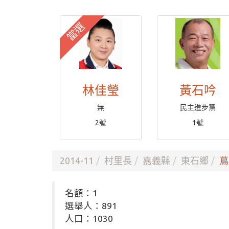
當選
林佳瑩
黃石吟
無
民主進步黨
2號
1號
2014-11
村里長
嘉義縣
東石鄉
蔦
名額：1
選舉人：891
人口：1030