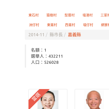
東石村
猿樹村
型厝村
塭港村
三家
洲仔村
東崙村
西崙村
塭仔村
網寮
2014-11
縣市長
嘉義縣
名額：1
選舉人：432211
人口：526028
當選