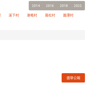
2014
2016
2018
2022
村
溪下村
港墘村
蔦松村
圍潭村
選舉公報