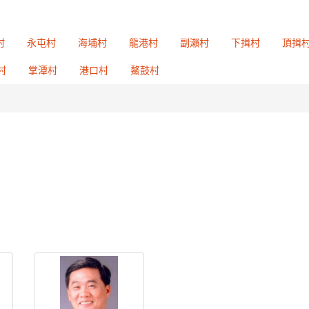
村
永屯村
海埔村
龍港村
副瀨村
下揖村
頂揖
村
掌潭村
港口村
鰲鼓村