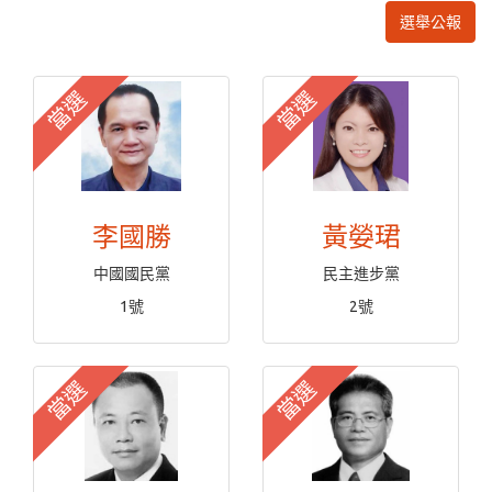
選舉公報
當選
當選
李國勝
黃嫈珺
中國國民黨
民主進步黨
1號
2號
當選
當選