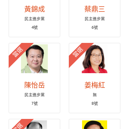
黃錦成
蔡鼎三
民主進步黨
民主進步黨
4號
6號
當選
當選
陳怡岳
姜梅紅
民主進步黨
無
7號
8號
當選