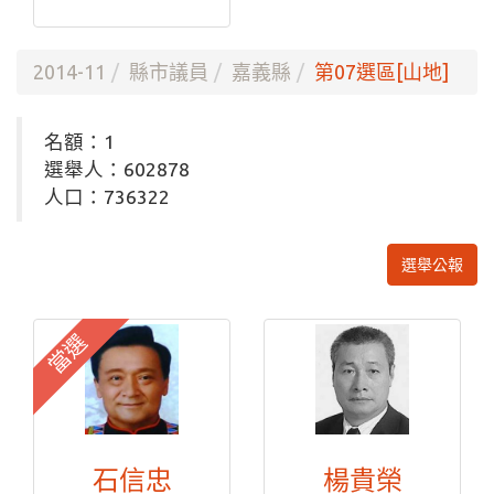
2014-11
縣市議員
嘉義縣
第07選區[山地]
名額：1
選舉人：602878
人口：736322
選舉公報
當選
石信忠
楊貴榮