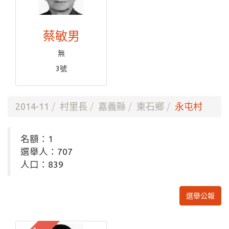
蔡敏男
無
3號
2014-11
村里長
嘉義縣
東石鄉
永屯村
名額：1
選舉人：707
人口：839
選舉公報