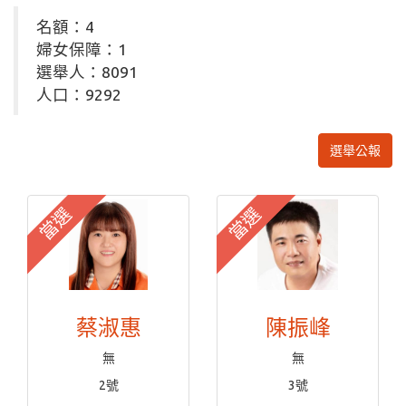
名額：4
婦女保障：1
選舉人：8091
人口：9292
選舉公報
當選
當選
蔡淑惠
陳振峰
無
無
2號
3號