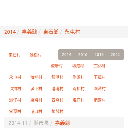
2014
嘉義縣
東石鄉
永屯村
2014
2016
2018
2022
東石村
猿樹村
型厝村
塭港村
三家村
永屯村
海埔村
龍港村
副瀨村
下揖村
頂揖村
溪下村
港墘村
蔦松村
圍潭村
洲仔村
東崙村
西崙村
塭仔村
網寮村
掌潭村
港口村
鰲鼓村
2014-11
縣市長
嘉義縣