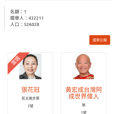
名額：1
選舉人：432211
人口：526028
選舉公報
當選
張花冠
黃宏成台灣阿
成世界偉人
民主進步黨
無
2號
1號