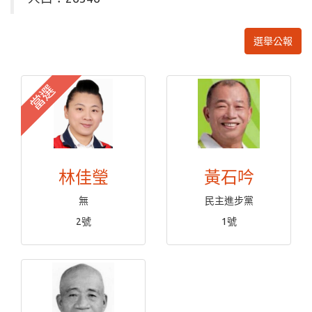
選舉公報
當選
林佳瑩
黃石吟
無
民主進步黨
2號
1號