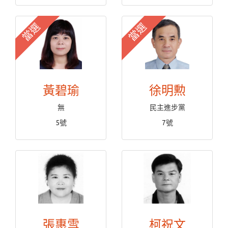
當選
當選
黃碧瑜
徐明勲
無
民主進步黨
5號
7號
張惠雪
柯祝文