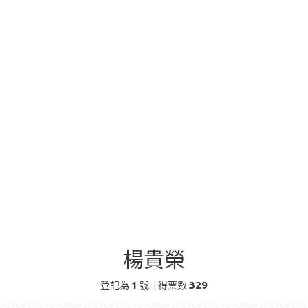
楊貴榮
1
329
登記為
號
|
得票數