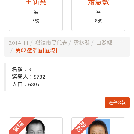
王新堯
蕭慧敏
無
無
3號
8號
2014-11
鄉鎮市民代表
雲林縣
口湖鄉
第02選舉區[區域]
名額：3
選舉人：5732
人口：6807
選舉公報
當選
當選