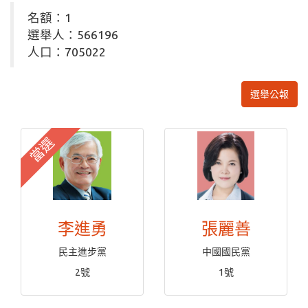
名額：1
選舉人：566196
人口：705022
選舉公報
當選
李進勇
張麗善
民主進步黨
中國國民黨
2號
1號