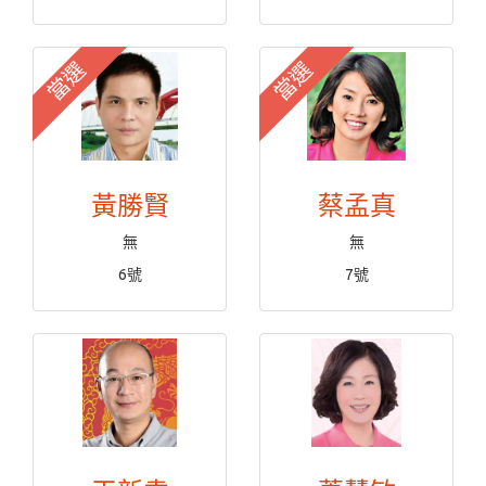
當選
當選
黃勝賢
蔡孟真
無
無
6號
7號