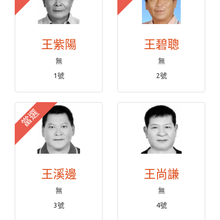
王紫陽
王碧聰
無
無
1號
2號
當選
王溪邊
王尚謙
無
無
3號
4號