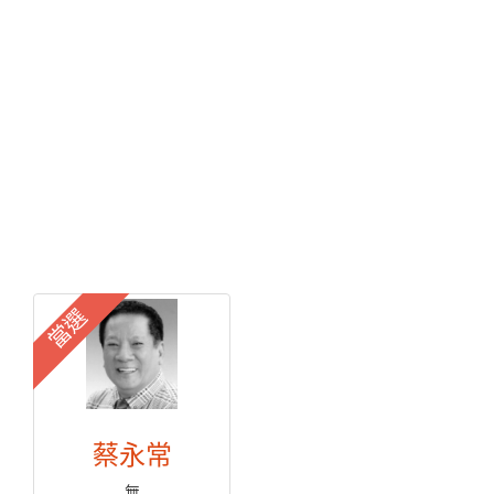
當選
蔡永常
無