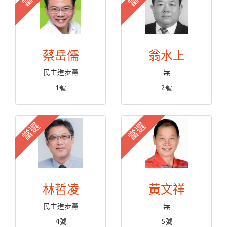
蔡岳儒
翁水上
民主進步黨
無
1號
2號
當選
當選
林哲凌
黃文祥
民主進步黨
無
4號
5號