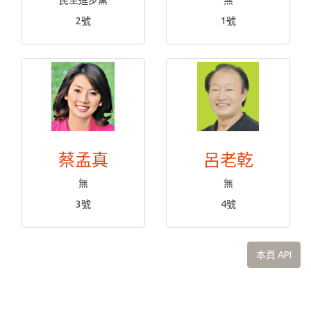
民主進步黨
無
2號
1號
蔡孟真
呂老乾
無
無
3號
4號
本頁 API