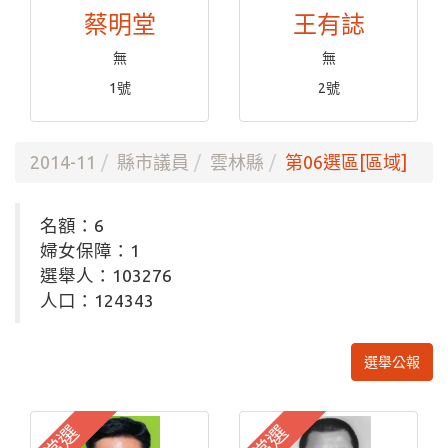
蔡明堂
王有誌
無
無
1號
2號
2014-11
縣市議員
雲林縣
第06選區[區域]
名額：6
婦女保障：1
選舉人：103276
人口：124343
選舉公報
當選
當選