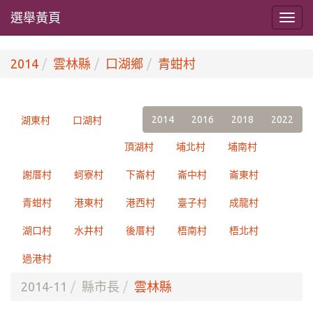
選舉黃頁
2014
雲林縣
口湖鄉
青蚶村
2014
2016
2018
2022
湖東村
口湖村
頂湖村
埔北村
埔南村
謝厝村
蚵寮村
下崙村
崙中村
崙東村
青蚶村
港東村
港西村
臺子村
成龍村
湖口村
水井村
後厝村
梧南村
梧北村
過港村
2014-11
縣市長
雲林縣