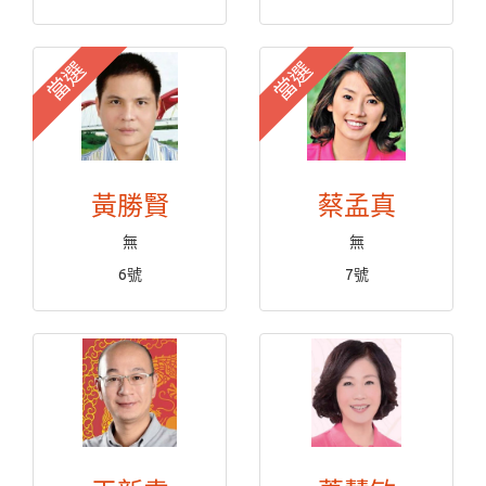
當選
當選
黃勝賢
蔡孟真
無
無
6號
7號