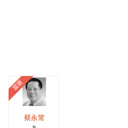
當選
蔡永常
無