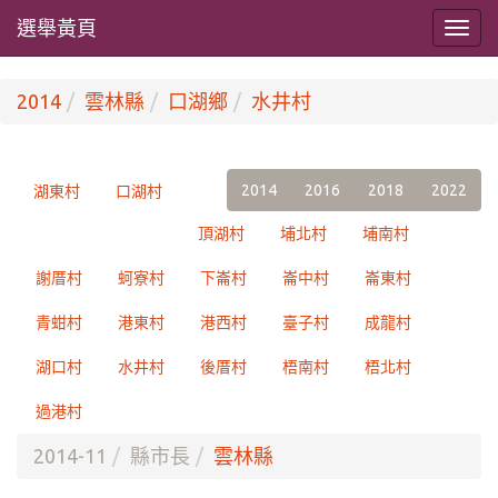
選舉黃頁
2014
雲林縣
口湖鄉
水井村
2014
2016
2018
2022
湖東村
口湖村
頂湖村
埔北村
埔南村
謝厝村
蚵寮村
下崙村
崙中村
崙東村
青蚶村
港東村
港西村
臺子村
成龍村
湖口村
水井村
後厝村
梧南村
梧北村
過港村
2014-11
縣市長
雲林縣