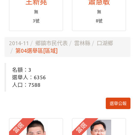
王新堯
蕭慧敏
無
無
3號
8號
2014-11
鄉鎮市民代表
雲林縣
口湖鄉
第04選舉區[區域]
名額：3
選舉人：6356
人口：7588
選舉公報
當選
當選