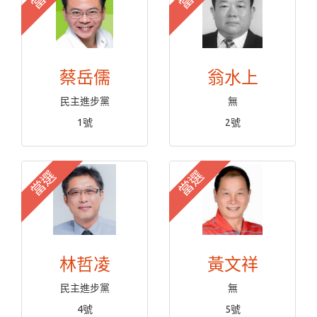
蔡岳儒
翁水上
民主進步黨
無
1號
2號
當選
當選
林哲凌
黃文祥
民主進步黨
無
4號
5號