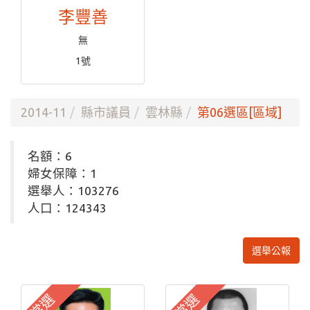
李豐善
無
1號
2014-11
縣市議員
雲林縣
第06選區[區域]
名額：6
婦女保障：1
選舉人：103276
人口：124343
選舉公報
當選
當選