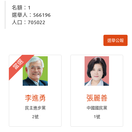
名額：1
選舉人：566196
人口：705022
選舉公報
當選
李進勇
張麗善
民主進步黨
中國國民黨
2號
1號