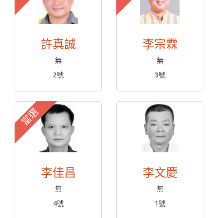
許真誠
李宗霖
無
無
2號
3號
當選
李佳昌
李文慶
無
無
4號
1號