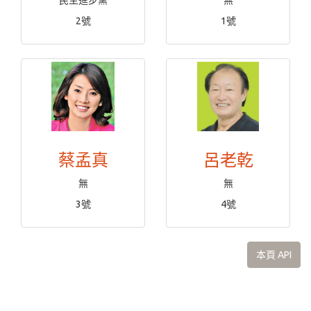
民主進步黨
無
2號
1號
蔡孟真
呂老乾
無
無
3號
4號
本頁 API