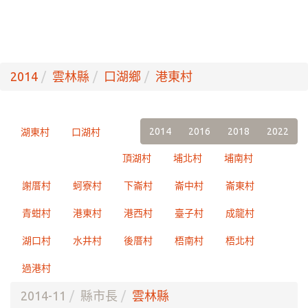
2014
雲林縣
口湖鄉
港東村
2014
2016
2018
2022
湖東村
口湖村
頂湖村
埔北村
埔南村
謝厝村
蚵寮村
下崙村
崙中村
崙東村
青蚶村
港東村
港西村
臺子村
成龍村
湖口村
水井村
後厝村
梧南村
梧北村
過港村
2014-11
縣市長
雲林縣