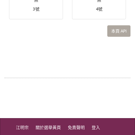
無
無
3號
4號
本頁 API
江明宗
關於選舉黃頁
免責聲明
登入