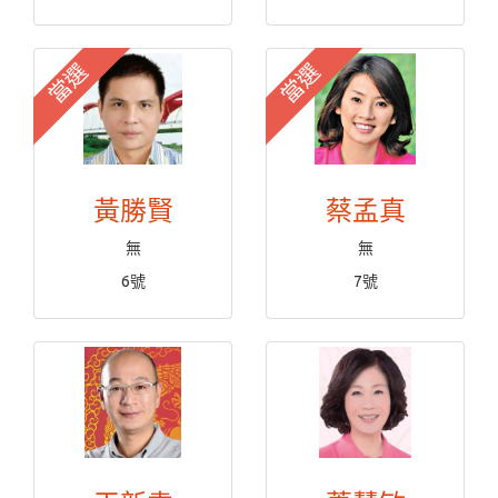
當選
當選
黃勝賢
蔡孟真
無
無
6號
7號