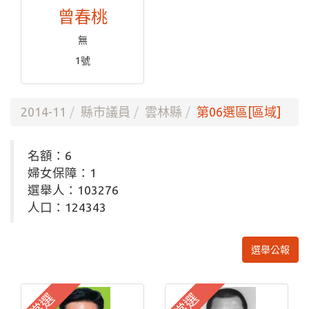
曾春桃
無
1號
2014-11
縣市議員
雲林縣
第06選區[區域]
名額：6
婦女保障：1
選舉人：103276
人口：124343
選舉公報
當選
當選