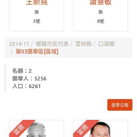
王新堯
蕭慧敏
無
無
3號
8號
2014-11
鄉鎮市民代表
雲林縣
口湖鄉
第03選舉區[區域]
名額：2
選舉人：5256
人口：6261
選舉公報
當選
當選