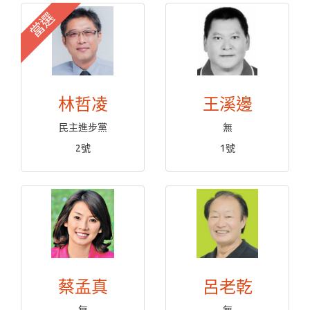
當選
林哲凌
王溪邊
民主進步黨
無
2號
1號
蔡孟真
呂老乾