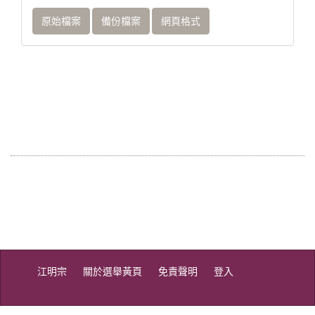
原始檔案
備份檔案
網頁格式
江明宗
關於選舉黃頁
免責聲明
登入