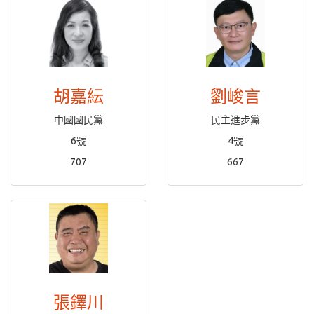
胡嘉紜
劉峻言
中國國民黨
民主進步黨
6號
4號
707
667
張鐸川