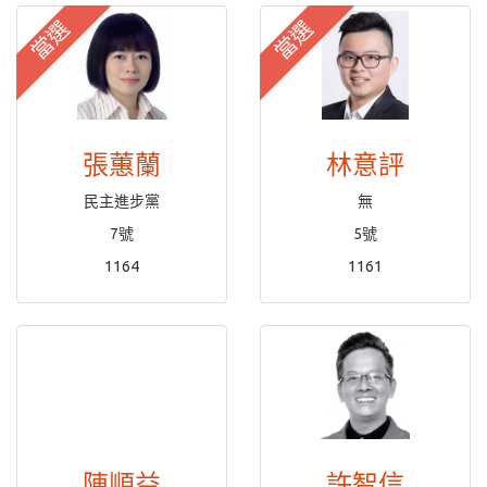
當選
當選
張蕙蘭
林意評
民主進步黨
無
7號
5號
1164
1161
陳順益
許智信