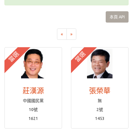
本頁 API
«
»
當選
當選
莊漢源
張榮華
中國國民黨
無
10號
2號
1621
1453