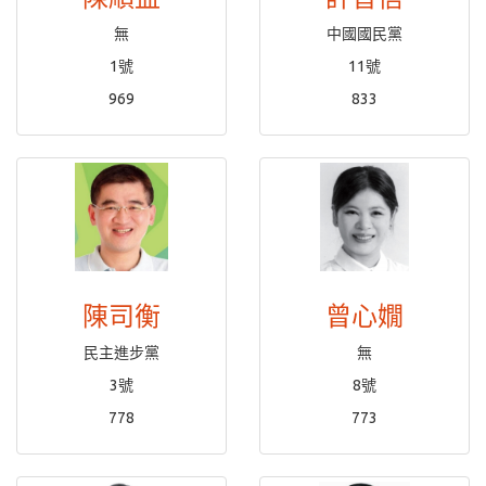
無
中國國民黨
1號
11號
969
833
陳司衡
曾心嫺
民主進步黨
無
3號
8號
778
773