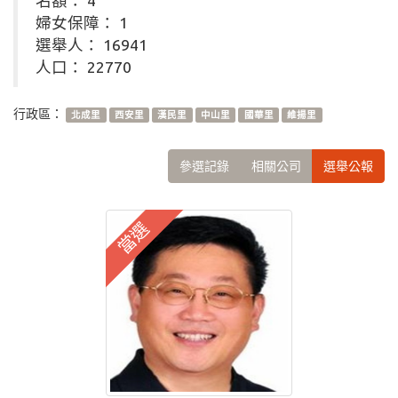
名額： 4
婦女保障： 1
選舉人： 16941
人口： 22770
行政區：
北成里
西安里
漢民里
中山里
國華里
維揚里
參選記錄
相關公司
選舉公報
當選