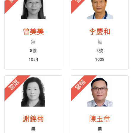
曾美美
李慶和
無
無
8號
2號
1054
1008
當選
當選
謝錦菊
陳玉章
無
無