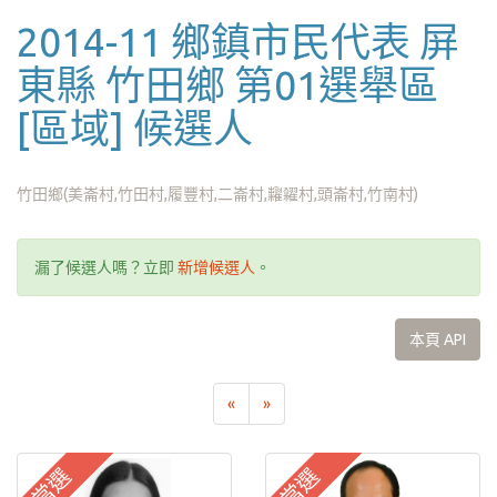
2014-11 鄉鎮市民代表 屏
東縣 竹田鄉 第01選舉區
[區域] 候選人
竹田鄉(美崙村,竹田村,履豐村,二崙村,糶糴村,頭崙村,竹南村)
漏了候選人嗎？立即
新增候選人
。
本頁 API
«
»
當選
當選