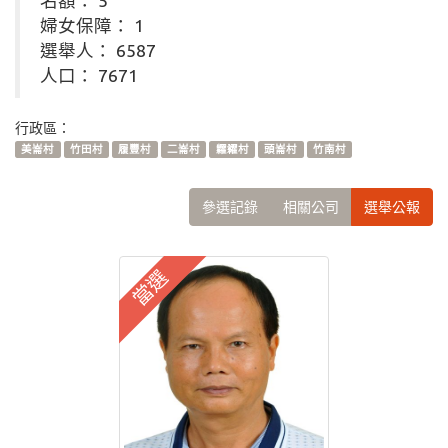
名額： 5
婦女保障： 1
選舉人： 6587
人口： 7671
行政區：
美崙村
竹田村
履豐村
二崙村
糶糴村
頭崙村
竹南村
參選記錄
相關公司
選舉公報
當選