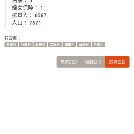
名額： 5
婦女保障： 1
選舉人： 6587
人口： 7671
行政區：
美崙村
竹田村
履豐村
二崙村
糶糴村
頭崙村
竹南村
參選記錄
相關公司
選舉公報