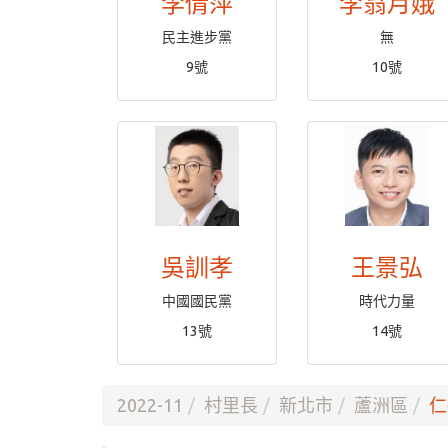
李倩萍
李翁月娥
民主進步黨
無
9號
10號
吳訓孝
王景弘
中國國民黨
時代力量
13號
14號
2022-11
村里長
新北市
蘆洲區
仁