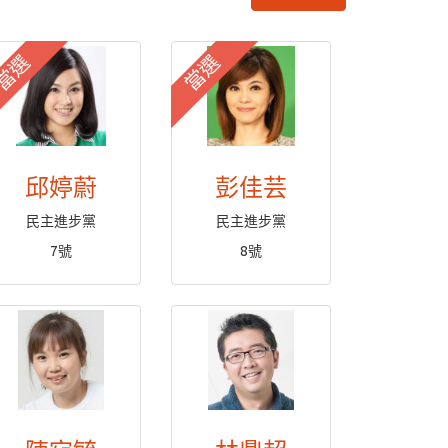
當選
當選
邱婷蔚
彭佳芸
民主進步黨
民主進步黨
7號
8號