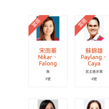
當選
當選
宋雨蓁
蘇錦雄
Nikar．
Paylang．
Falong
Caya
無
民主進步黨
3號
6號