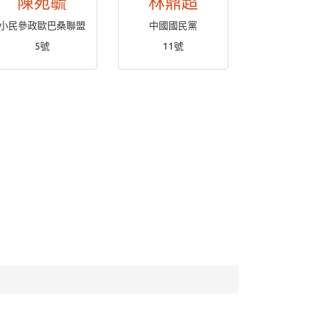
陳宛毓
林鼎超
小民參政歐巴桑聯盟
中國國民黨
5號
11號