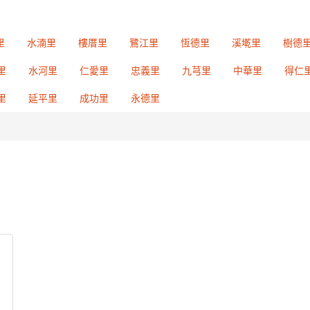
里
水湳里
樓厝里
鷺江里
恆德里
溪墘里
樹德
里
水河里
仁愛里
忠義里
九芎里
中華里
得仁
里
延平里
成功里
永德里