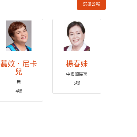
選舉公報
藞妏．尼卡
楊春妹
兒
中國國民黨
無
5號
4號