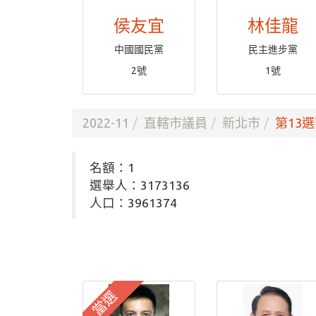
侯友宜
林佳龍
中國國民黨
民主進步黨
2號
1號
2022-11
直轄市議員
新北市
第13選
名額：1
選舉人：3173136
人口：3961374
當選