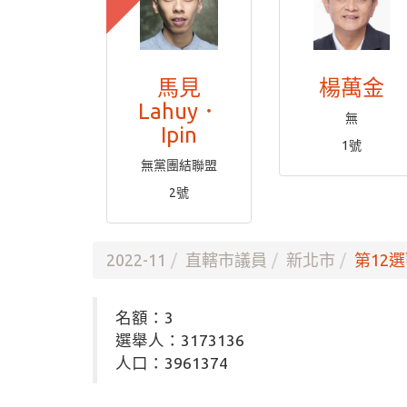
馬見
楊萬金
Lahuy．
無
Ipin
1號
無黨團結聯盟
2號
2022-11
直轄市議員
新北市
第12選
名額：3
選舉人：3173136
人口：3961374