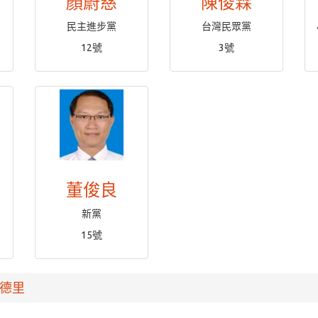
顏蔚慈
陳俊霖
民主進步黨
台灣民眾黨
12號
3號
董俊良
新黨
15號
德里