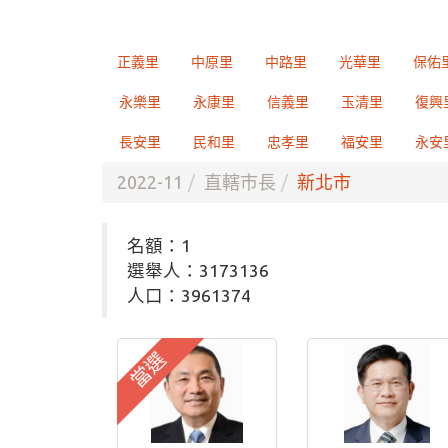
正義里
中原里
中路里
光華里
保佑
永樂里
永康里
信義里
玉清里
復興
長安里
民和里
忠孝里
福安里
永安
2022-11
直轄市長
新北市
名額：1
選舉人：3173136
人口：3961374
當選