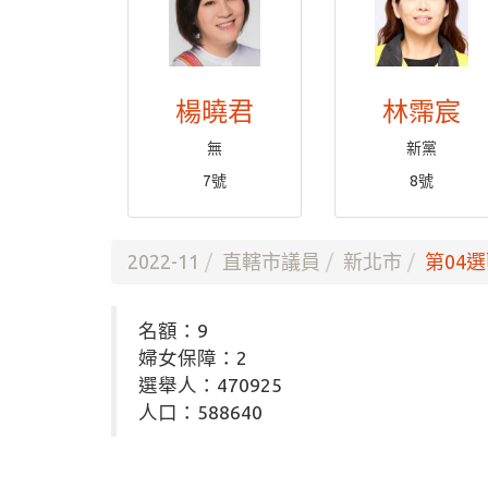
楊曉君
林霈宸
無
新黨
7號
8號
2022-11
直轄市議員
新北市
第04選
名額：9
婦女保障：2
選舉人：470925
人口：588640