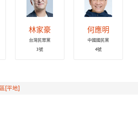
林家豪
何應明
台灣民眾黨
中國國民黨
3號
4號
區[平地]