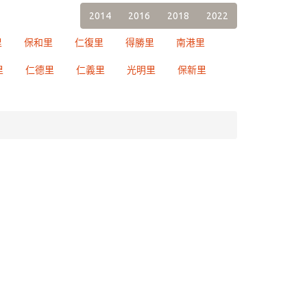
2014
2016
2018
2022
里
保和里
仁復里
得勝里
南港里
里
仁德里
仁義里
光明里
保新里