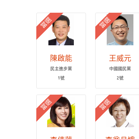
當選
當選
陳啟能
王威元
民主進步黨
中國國民黨
1號
2號
當選
當選