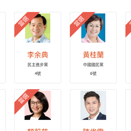
當選
當選
李余典
黃桂蘭
民主進步黨
中國國民黨
4號
6號
當選