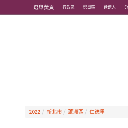
選舉黃頁
行政區
選舉區
候選人
2022
新北市
蘆洲區
仁德里