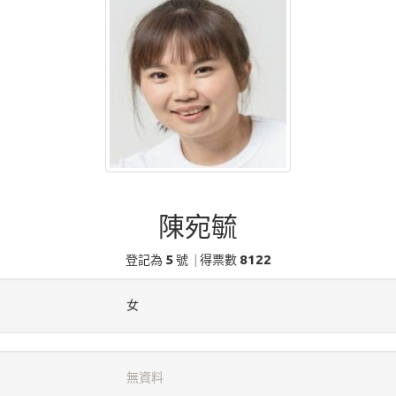
陳宛毓
5
8122
登記為
號
|
得票數
女
無資料