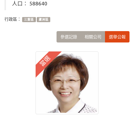
人口： 588640
行政區：
三重區
蘆洲區
參選記錄
相關公司
選舉公報
當選