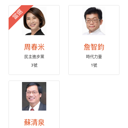
當選
周春米
詹智鈞
民主進步黨
時代力量
3號
1號
蘇清泉