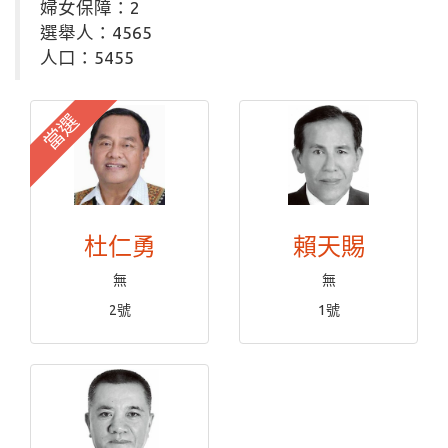
婦女保障：2
選舉人：4565
人口：5455
當選
杜仁勇
賴天賜
無
無
2號
1號