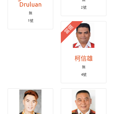
Druluan
2號
無
1號
當選
柯信雄
無
4號