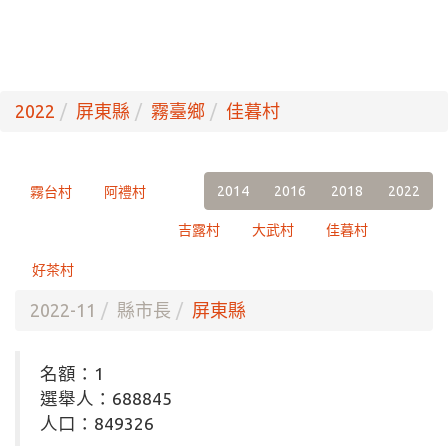
2022
屏東縣
霧臺鄉
佳暮村
2014
2016
2018
2022
霧台村
阿禮村
吉露村
大武村
佳暮村
好茶村
2022-11
縣市長
屏東縣
名額：1
選舉人：688845
人口：849326