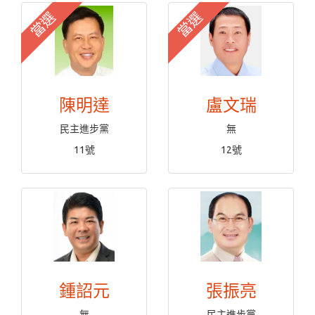
當選
當選
陳明達
盧文瑞
民主進步黨
無
11號
12號
鍾詔元
張振亮
無
民主進步黨