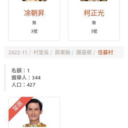
凃朝昇
柯正光
無
無
3號
5號
2022-11
村里長
屏東縣
霧臺鄉
佳暮村
名額：1
選舉人：344
人口：427
當選