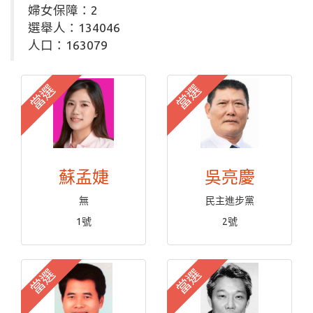
婦女保障：2
選舉人：134046
人口：163079
當選
當選
蘇孟婕
吳亮慶
無
民主進步黨
1號
2號
當選
當選