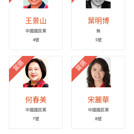
王景山
葉明博
中國國民黨
無
4號
5號
當選
當選
何春美
宋麗華
中國國民黨
中國國民黨
7號
8號