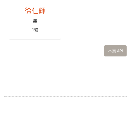
徐仁輝
無
1號
本頁 API