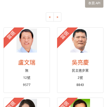
本頁 API
«
»
當選
當選
盧文瑞
吳亮慶
無
民主進步黨
12號
2號
9577
8843
當選
當選