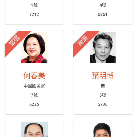
1號
4號
7212
6861
當選
當選
何春美
葉明博
中國國民黨
無
7號
5號
6235
5736