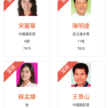
宋麗華
陳明達
中國國民黨
民主進步黨
8號
11號
7870
7820
當選
當選
蘇孟婕
王景山
無
中國國民黨