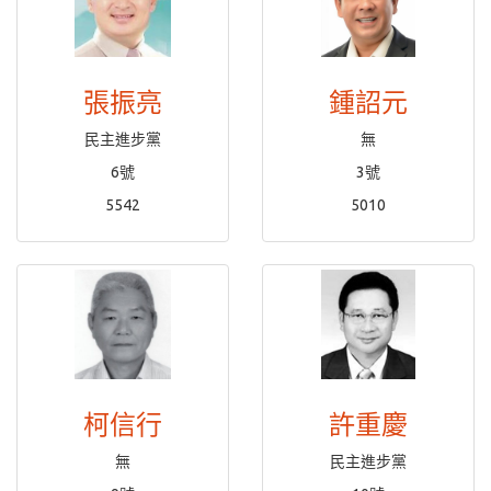
張振亮
鍾詔元
民主進步黨
無
6號
3號
5542
5010
柯信行
許重慶
無
民主進步黨