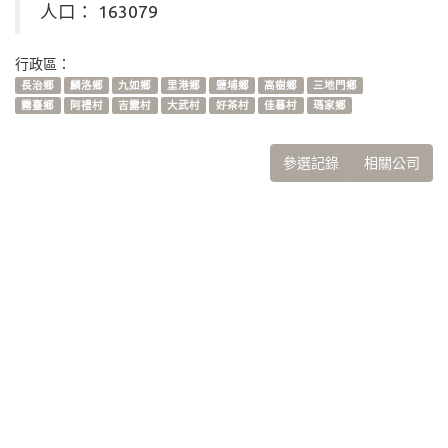
人口： 163079
行政區：
長治鄉
麟洛鄉
九如鄉
里港鄉
鹽埔鄉
高樹鄉
三地門鄉
霧臺鄉
阿禮村
吉露村
大武村
好茶村
佳暮村
瑪家鄉
參選記錄
相關公司